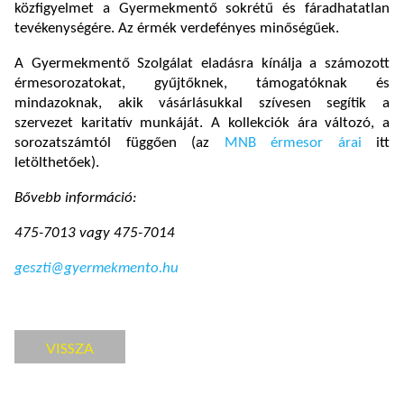
közfigyelmet a Gyermekmentő sokrétű és fáradhatatlan
tevékenységére. Az érmék verdefényes minőségűek.
A Gyermekmentő Szolgálat eladásra kínálja a számozott
érmesorozatokat, gyűjtőknek, támogatóknak és
mindazoknak, akik vásárlásukkal szívesen segítik a
szervezet karitatív munkáját. A kollekciók ára változó, a
sorozatszámtól függően (az
MNB érmesor árai
itt
letölthetőek).
Bővebb információ:
475-7013 vagy 475-7014
geszti@gyermekmento.hu
VISSZA