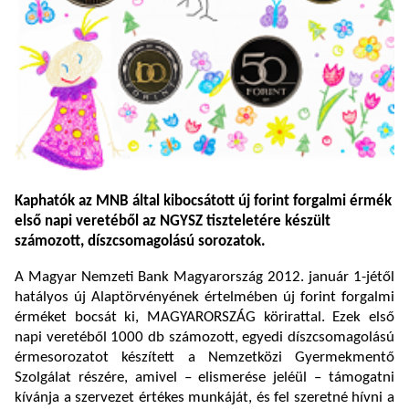
Kaphatók az MNB által kibocsátott új forint forgalmi érmék
első napi veretéből az NGYSZ tiszteletére készült
számozott, díszcsomagolású sorozatok.
A Magyar Nemzeti Bank Magyarország 2012. január 1-jétől
hatályos új Alaptörvényének értelmében új forint forgalmi
érméket bocsát ki, MAGYARORSZÁG körirattal. Ezek első
napi veretéből 1000 db számozott, egyedi díszcsomagolású
érmesorozatot készített a Nemzetközi Gyermekmentő
Szolgálat részére, amivel – elismerése jeléül – támogatni
kívánja a szervezet értékes munkáját, és fel szeretné hívni a