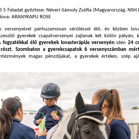
ő 5 Feladat győztese: Néveri-Sámoly Zsófia (Magyarország, NSH
, lova: ARANYKAPU ROSE
k versenyeivel párhuzamosan sérüléssel élő, év közben lova
észesülő gyerekek csapatversenyei zajlanak két külön pályán, 
 A
fogyatékkal élő gyerekek lovasterápiás versenyén
idén
24 c
z részt. Szombaton a gyerekcsapatok 6 versenyszámban mér
ntézmények magas pénzdíjakat, a gyerekek értékes, szép aj