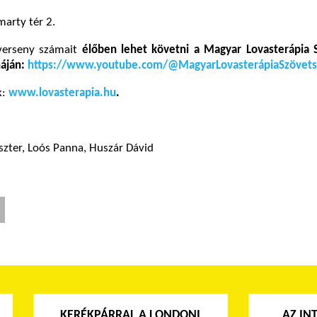
arty tér 2.
erseny számait
élőben lehet követni a Magyar Lovasterápia 
náján:
https://www.youtube.com/@MagyarLovasterápiaSzövet
k:
www.lovasterapia.hu
.
zter, Loós Panna, Huszár Dávid
KERÉKPÁRRAL A LONDONI
AZ IN