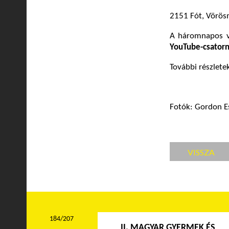
2151 Fót, Vörösm
A háromnapos v
YouTube-csator
További részlete
Fotók: Gordon Es
VISSZA
184/207
II. MAGYAR GYERMEK ÉS