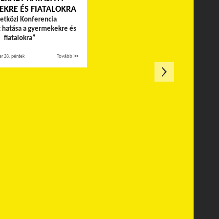
KRE ÉS FIATALOKRA
tközi Konferencia
t hatása a gyermekekre és
fiatalokra”
r 28. péntek
Tovább ≫