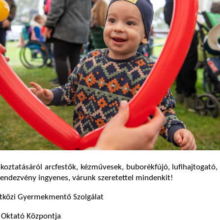
koztatásáról arcfestők, kézművesek, buborékfújó, lufihajtogató,
endezvény ingyenes, várunk szeretettel mindenkit!
tközi Gyermekmentő Szolgálat
s Oktató Központja