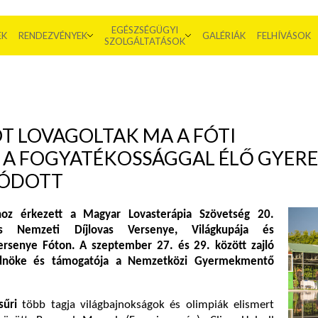
EGÉSZSÉGÜGYI
EK
RENDEZVÉNYEK
GALÉRIÁK
FELHÍVÁSOK
SZOLGÁLTATÁSOK
T LOVAGOLTAK MA A FÓTI
; A FOGYATÉKOSSÁGGAL ÉLŐ GYER
TÓDOTT
oz érkezett a Magyar Lovasterápia Szövetség 20.
s Nemzeti Díjlovas Versenye, Világkupája és
ersenye Fóton. A szeptember 27. és 29. között zajló
dnöke és támogatója a Nemzetközi Gyermekmentő
sűri
több tagja világbajnokságok és olimpiák elismert