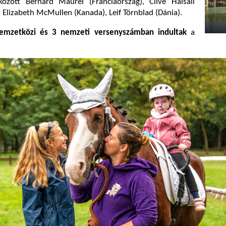
között Bernard Maurel (Franciaország), Clive Halsall
, Elizabeth McMullen (Kanada), Leif Törnblad (Dánia).
mzetközi és 3 nemzeti versenyszámban indultak
a