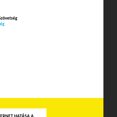
Szövetség
ség
TERNET HATÁSA A