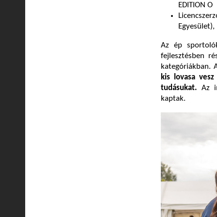
EDITION O
Licencszerz
Egyesület)
Az ép sportoló
fejlesztésben r
kategóriákban.
kis lovasa ves
tudásukat.
Az i
kaptak.