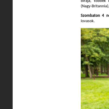
bírája, többek 
(Nagy-Britannia)
Szombaton 4 ne
lovasok.