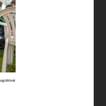
 ugrálóvár