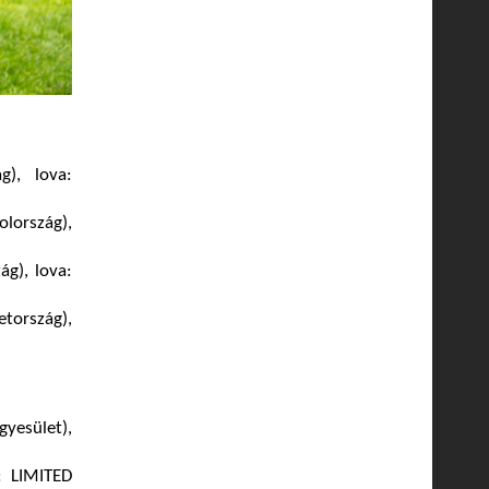
g), lova:
lország),
g), lova:
tország),
yesület),
: LIMITED