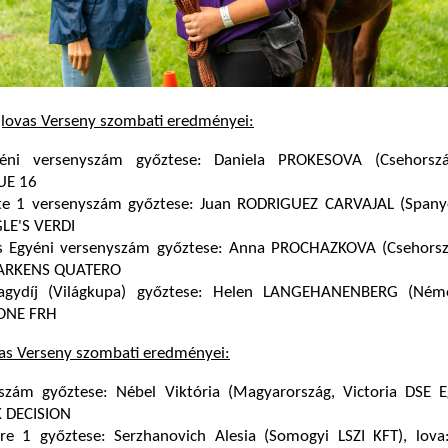
jlovas Verseny szombati eredményei:
yéni versenyszám győztese: Daniela PROKESOVA (Csehorszá
UE 16
te 1 versenyszám győztese: Juan RODRIGUEZ CARVAJAL (Spanyo
LE'S VERDI
as Egyéni versenyszám győztese: Anna PROCHAZKOVA (Csehorszá
ARKENS QUATERO
agydíj (Világkupa) győztese: Helen LANGEHANENBERG (Néme
LONE FRH
vas Verseny szombati eredményei:
szám győztese: Nébel Viktória (Magyarország, Victoria DSE Eg
K DECISION
ire 1 győztese: Serzhanovich Alesia (Somogyi LSZI KFT), lova