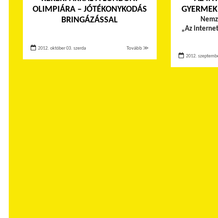
OLIMPIÁRA – JÓTÉKONYKODÁS
GYERMEKE
BRINGÁZÁSSAL
Nemze
„Az interne
2012. október 03. szerda
Tovább ≫
2012. szeptembe