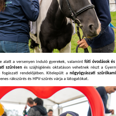
e alatt a versenyen induló gyerekek, valamint
fóti óvodások és
ati szűrésen
és szájhigiénés oktatáson vehetnek részt a Gye
 fogászati rendelőjében. Kitelepült a
nőgyógyászati szűrőkam
yenes rákszűrés és HPV-szűrés várja a látogatókat.