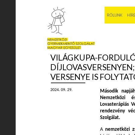
RÓLUNK
HÍR
VILÁGKUPA-FORDULÓ
DÍJLOVASVERSENYEN
VERSENYE IS FOLYTA
2024. 09. 29.
Második napjáh
Nemzetközi é
Lovasterápiás V
rendezvény vé
Szolgálat.
A
nemzetközi z