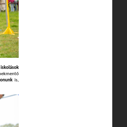
 iskolások
rmekmentő
ionunk
is,