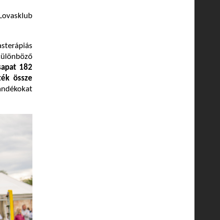
 Lovasklub
sterápiás
különböző
sapat
182
ték össze
ándékokat