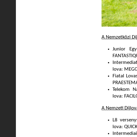
A Nemzetközi Dí
Junior Eg
FANTASTIQ
Intermedia
lova: MEGG
Fiatal Lov
PRAESTEM
Telekom N
lova: FACI
A Nemzeti Díjlo
L8 verseny
lova: QUIC
Intermedia