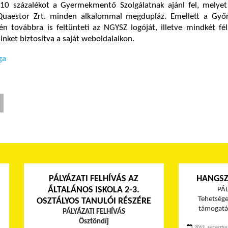
 10 százalékot a Gyermekmentő Szolgálatnak ajánl fel, melyet
 Quaestor Zrt. minden alkalommal megdupláz. Emellett a Győ
 továbbra is feltünteti az NGYSZ logóját, illetve mindkét fél
inket biztosítva a saját weboldalaikon.
ga
PÁLYÁZATI FELHÍVÁS AZ
HANGSZ
ÁLTALÁNOS ISKOLA 2-3.
PÁL
Tehetsége
OSZTÁLYOS TANULÓI RÉSZÉRE
támogatás
PÁLYÁZATI FELHÍVÁS
Ösztöndíj
2012. augusztus