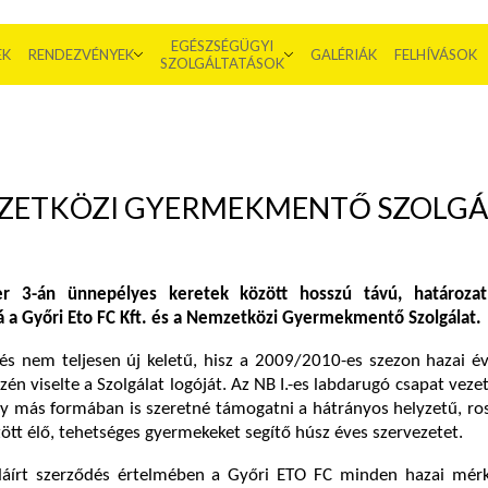
EGÉSZSÉGÜGYI
EK
RENDEZVÉNYEK
GALÉRIÁK
FELHÍVÁSOK
SZOLGÁLTATÁSOK
ZETKÖZI GYERMEKMENTŐ SZOLGÁL
 3-án ünnepélyes keretek között hosszú távú, határozat
lá a Győri Eto FC Kft. és a Nemzetközi Gyermekmentő Szolgálat.
s nem teljesen új keletű, hisz a 2009/2010-es szezon hazai év
én viselte a Szolgálat logóját. Az NB I.-es labdarugó csapat veze
y más formában is szeretné támogatni a hátrányos helyzetű, ro
tt élő, tehetséges gyermekeket segítő húsz éves szervezetet.
 aláírt szerződés értelmében a Győri ETO FC minden hazai mér