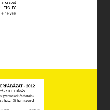
 a csapat
ri ETO FC
 elhelyezi
ERPÁLYÁZAT - 2012
YÁZATI FELHÍVÁS
s gyermekek és fiatalok
a használt hangszerrel
 21. kedd
Tovább ≫