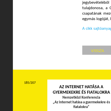
jegybevételéből
tulajdonosa, a
csapatának mezén
egymás logóját, l
A cikk sajtóanya
VISSZA
185/207
AZ INTERNET HATÁSA A
GYERMEKEKRE ÉS FIATALOKRA
Nemzetközi Konferencia
„Az internet hatása a gyermekekre és
fiatalokra”