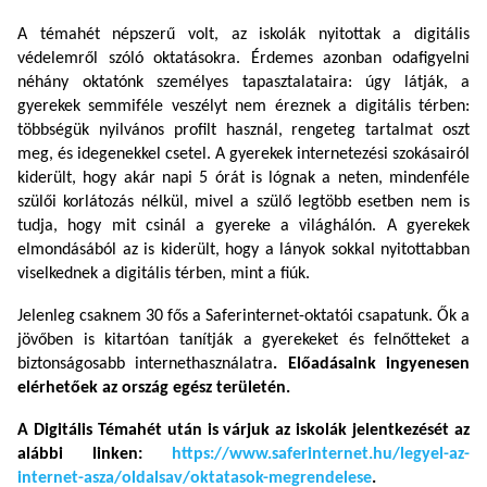
A témahét népszerű volt, az iskolák nyitottak a digitális
védelemről szóló oktatásokra. Érdemes azonban odafigyelni
néhány oktatónk személyes tapasztalataira: úgy látják, a
gyerekek semmiféle veszélyt nem éreznek a digitális térben:
többségük nyilvános profilt használ, rengeteg tartalmat oszt
meg, és idegenekkel csetel. A gyerekek internetezési szokásairól
kiderült, hogy akár napi 5 órát is lógnak a neten, mindenféle
szülői korlátozás nélkül, mivel a szülő legtöbb esetben nem is
tudja, hogy mit csinál a gyereke a világhálón. A gyerekek
elmondásából az is kiderült, hogy a lányok sokkal nyitottabban
viselkednek a digitális térben, mint a fiúk.
Jelenleg csaknem 30 fős a Saferinternet-oktatói csapatunk. Ők a
jövőben is kitartóan tanítják a gyerekeket és felnőtteket a
biztonságosabb internethasználatra
. Előadásaink ingyenesen
elérhetőek az ország egész területén.
A Digitális Témahét után is várjuk az iskolák jelentkezését az
alábbi linken:
https://www.saferinternet.hu/legyel-az-
internet-asza/oldalsav/oktatasok-megrendelese
.