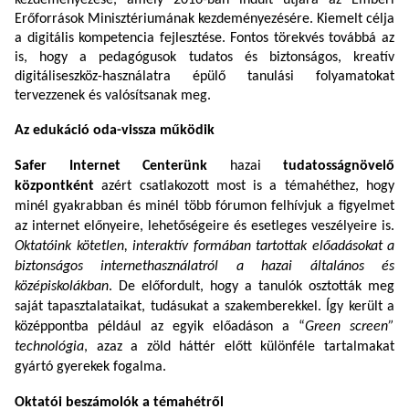
kezdeményezése, amely
2016-ban indult útjára az Emberi
Erőforrások Minisztériumának kezdeményezésére. Kiemelt célja
a digitális kompetencia fejlesztése. Fontos törekvés továbbá az
is, hogy a pedagógusok tudatos és biztonságos, kreatív
digitáliseszköz-használatra épülő tanulási folyamatokat
tervezzenek és valósítsanak meg.
Az edukáció oda-vissza működik
Safer Internet Centerünk
hazai
tudatosságnövelő
központként
azért csatlakozott most is a témahéthez, hogy
minél gyakrabban és minél több fórumon felhívjuk a figyelmet
az internet előnyeire, lehetőségeire és esetleges veszélyeire is.
Oktatóink kötetlen, interaktív formában tartottak előadásokat a
biztonságos internethasználatról a hazai általános és
középiskolákban
. De előfordult, hogy a tanulók osztották meg
saját tapasztalataikat, tudásukat a szakemberekkel. Így került a
középpontba például az egyik előadáson a “
Green screen”
technológia
, azaz a zöld háttér előtt különféle tartalmakat
gyártó gyerekek fogalma.
Oktatói beszámolók a témahétről