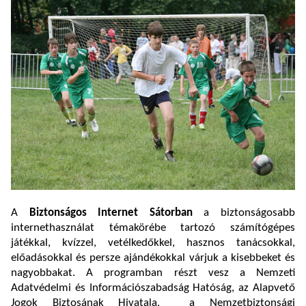
A
Biztonságos Internet Sátorban
a biztonságosabb
internethasználat témakörébe tartozó számítógépes
játékkal, kvízzel, vetélkedőkkel, hasznos tanácsokkal,
előadásokkal és persze ajándékokkal várjuk a kisebbeket és
nagyobbakat. A programban részt vesz a Nemzeti
Adatvédelmi és Információszabadság Hatóság, az Alapvető
Jogok Biztosának Hivatala, a Nemzetbiztonsági