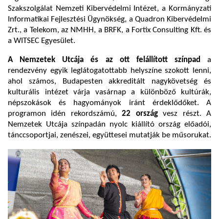
Szakszolgálat Nemzeti Kibervédelmi Intézet, a Kormányzati
Informatikai Fejlesztési Ügynökség, a Quadron Kibervédelmi
Zrt., a Telekom, az NMHH, a BRFK, a Fortix Consulting Kft. és
a WITSEC Egyesület.
A Nemzetek Utcája és az ott felállított színpad
a
rendezvény egyik leglátogatottabb helyszíne szokott lenni,
ahol számos, Budapesten akkreditált nagykövetség és
kulturális intézet várja vasárnap a különböző kultúrák,
népszokások és hagyományok iránt érdeklődőket. A
programon idén rekordszámú,
22 ország
vesz részt. A
Nemzetek Utcája színpadán nyolc kiállító ország előadói,
tánccsoportjai, zenészei, együttesei mutatják be műsorukat.