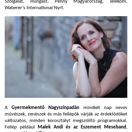
Szolgálat, Hungast, Penny Magyarország, Telekom,
Waberer’s International Nyrt.
A
Gyermekmentő Nagyszínpadán
mindkét nap neves
művészek, zenészek és más fellépők várják az érdeklődőket
változatos, minden korosztályt megszólító programokkal.
Fellép például
Malek Andi és az Eszement Meseband
,