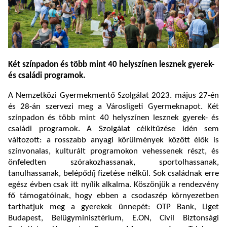
Két színpadon és több mint 40 helyszínen lesznek gyerek-
és családi programok.
A Nemzetközi Gyermekmentő Szolgálat 2023. május 27-én
és 28-án szervezi meg a Városligeti Gyermeknapot. Két
színpadon és több mint 40 helyszínen lesznek gyerek- és
családi programok. A Szolgálat célkitűzése idén sem
változott: a rosszabb anyagi körülmények között élők is
színvonalas, kulturált programokon vehessenek részt, és
önfeledten szórakozhassanak, sportolhassanak,
tanulhassanak, belépődíj fizetése nélkül. Sok családnak erre
egész évben csak itt nyílik alkalma. Köszönjük a rendezvény
fő támogatóinak, hogy ebben a csodaszép környezetben
tarthatjuk meg a gyerekek ünnepét: OTP Bank, Liget
Budapest, Belügyminisztérium, E.ON, Civil Biztonsági