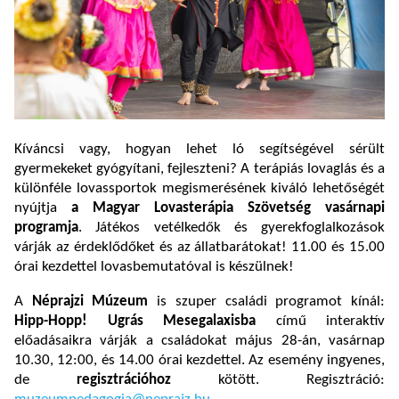
Kíváncsi vagy, hogyan lehet ló segítségével sérült
gyermekeket gyógyítani, fejleszteni? A terápiás lovaglás és a
különféle lovassportok megismerésének kiváló lehetőségét
nyújtja
a Magyar Lovasterápia Szövetség vasárnapi
programja
. Játékos vetélkedők és gyerekfoglalkozások
várják az érdeklődőket és az állatbarátokat! 11.00 és 15.00
órai kezdettel lovasbemutatóval is készülnek!
A
Néprajzi Múzeum
is szuper családi programot kínál:
Hipp-Hopp! Ugrás Mesegalaxisba
című interaktív
előadásaikra várják a családokat május 28-án, vasárnap
10.30, 12:00, és 14.00 órai kezdettel. Az esemény ingyenes,
de
regisztrációhoz
kötött. Regisztráció: