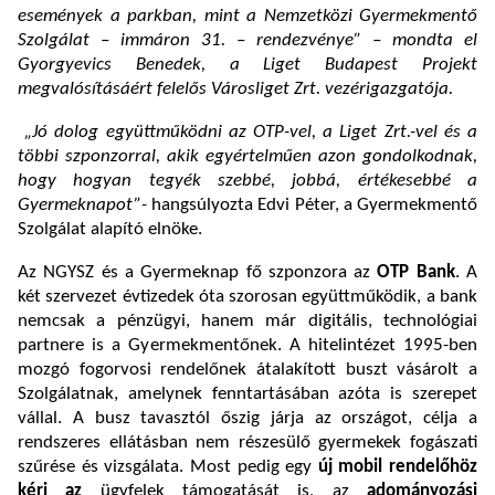
események a parkban, mint a Nemzetközi Gyermekmentő
Szolgálat – immáron 31. – rendezvénye” – mondta el
Gyorgyevics Benedek, a Liget Budapest Projekt
megvalósításáért felelős Városliget Zrt. vezérigazgatója.
„Jó dolog együttműködni az OTP-vel, a Liget Zrt.-vel és a
többi szponzorral, akik egyértelműen azon gondolkodnak,
hogy hogyan tegyék szebbé, jobbá, értékesebbé a
Gyermeknapot”-
hangsúlyozta Edvi Péter, a Gyermekmentő
Szolgálat alapító elnöke.
Az NGYSZ és a Gyermeknap fő szponzora az
OTP Bank
. A
két szervezet évtizedek óta szorosan együttműködik, a bank
nemcsak a pénzügyi, hanem már digitális, technológiai
partnere is a Gyermekmentőnek. A hitelintézet 1995-ben
mozgó fogorvosi rendelőnek átalakított buszt vásárolt a
Szolgálatnak, amelynek fenntartásában azóta is szerepet
vállal. A busz tavasztól őszig járja az országot, célja a
rendszeres ellátásban nem részesülő gyermekek fogászati
szűrése és vizsgálata. Most pedig egy
új mobil rendelőhöz
kéri az
ügyfelek támogatását is, az
adományozási