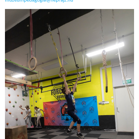
muzeumpedagogia@neprajz.hu