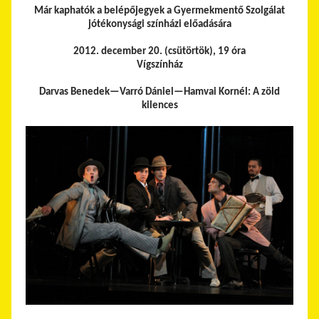
Már kaphatók a belépőjegyek a Gyermekmentő Szolgálat
jótékonysági színházi előadására
2012. december 20. (csütörtök), 19 óra
Vígszínház
Darvas Benedek—Varró Dániel—Hamvai Kornél: A zöld
kilences