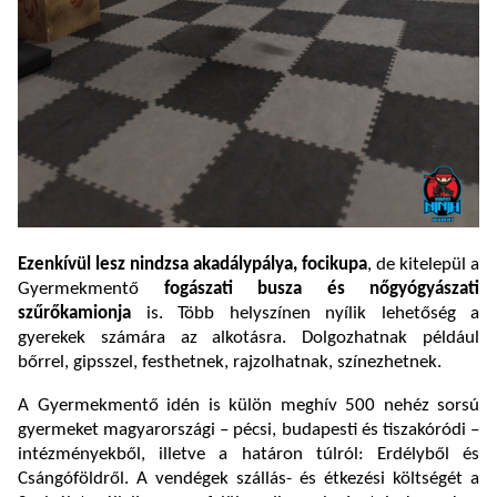
Ezenkívül lesz nindzsa akadálypálya,
focikupa
, de kitelepül a
Gyermekmentő
fogászati busza és nőgyógyászati
szűrőkamionja
is. Több helyszínen nyílik lehetőség a
gyerekek számára az alkotásra. Dolgozhatnak például
bőrrel, gipsszel, festhetnek, rajzolhatnak, színezhetnek.
A Gyermekmentő idén is külön meghív 500 nehéz sorsú
gyermeket magyarországi – pécsi, budapesti és tiszakóródi –
intézményekből, illetve a határon túlról: Erdélyből és
Csángóföldről. A vendégek szállás- és étkezési költségét a