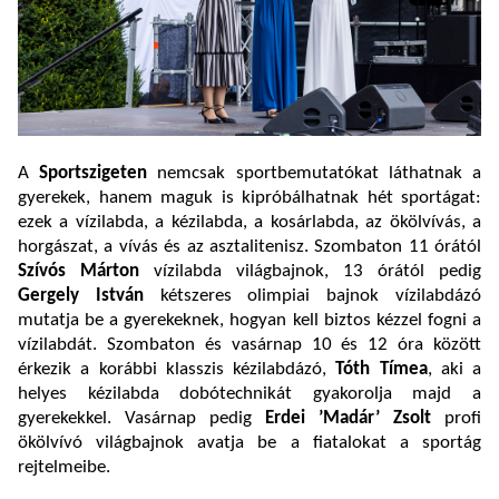
A
Sportszigeten
nemcsak sportbemutatókat láthatnak a
gyerekek, hanem maguk is kipróbálhatnak hét sportágat:
ezek a vízilabda, a kézilabda, a kosárlabda, az ökölvívás, a
horgászat, a vívás és az asztalitenisz. Szombaton 11 órától
Szívós Márton
vízilabda világbajnok, 13 órától pedig
Gergely István
kétszeres olimpiai bajnok vízilabdázó
mutatja be a gyerekeknek, hogyan kell biztos kézzel fogni a
vízilabdát. Szombaton és vasárnap 10 és 12 óra között
érkezik a korábbi klasszis kézilabdázó,
Tóth Tímea
, aki a
helyes kézilabda dobótechnikát gyakorolja majd a
gyerekekkel. Vasárnap pedig
Erdei ’Madár’ Zsolt
profi
ökölvívó világbajnok avatja be a fiatalokat a sportág
rejtelmeibe.