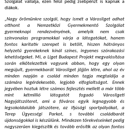
Szolgálat vállalja, ezen felül pedig zsebpénzt is kapnak a
diákok.
„Nagy örömünkre szolgál, hogy ismét a Városliget adhat
otthont a Nemzetközi Gyermekmentő Szolgálat
gyermeknapi rendezvényének, amelyik nem csak
színvonalas programokkal várja a látogatókat, hanem
fontos karitatív szerepet is betölt, hiszen hátrányos
helyzetű gyerekeknek kínál színes, ingyenes szórakozási
lehetőségeket. Mi, a Liget Budapest Projekt megvalósítása
során elkötelezettek vagyunk abban, hogy egy olyan
megújult, gyermekbarát Városliget jöjjön létre, ahol az év
minden napján a család minden tagja megtalálja a
számára legérdekesebb, legjobb elfoglaltságot. Ennek
jegyében hoztuk létre számos fejlesztés mellett a már több
mint kétmillió látogatót fogadó Városligeti
Nagyjátszóteret, ami a főváros egyik legnagyobb és
legsokoldalúbb játszótere, az ifjúsági sportpályákat, a
Terep Ügyességi Parkot, s további családbarát
újdonságokkal is készülünk. Mindezen törekvéseinket pedig
nagyszerűen kiegészítik és tovább erősítik az olyan fontos