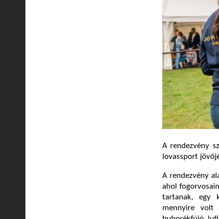
A rendezvény s
lovassport jövőj
A rendezvény al
ahol fogorvosain
tartanak, egy 
mennyire volt 
buborékfújó, luf