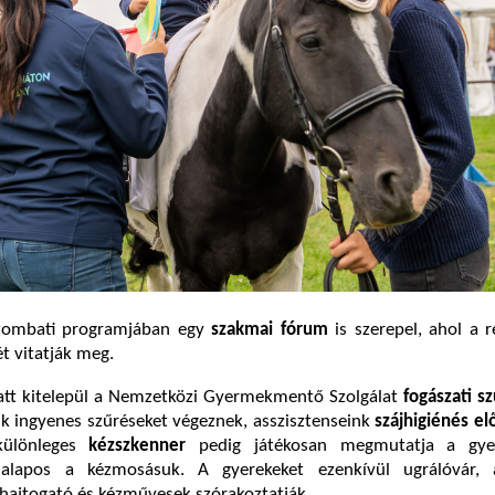
zombati programjában egy
szakmai fórum
is szerepel, ahol a 
ét vitatják meg.
att kitelepül a Nemzetközi Gyermekmentő Szolgálat
fogászati s
k ingyenes szűréseket végeznek, asszisztenseink
szájhigiénés e
különleges
kézszkenner
pedig játékosan megmutatja a gyer
alapos a kézmosásuk. A gyerekeket ezenkívül ugrálóvár, a
ihajtogató és kézművesek szórakoztatják.