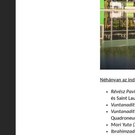
Néhányan az ind
Révész Pav
és Saint La
Vuntanadit 
Vuntanadit
Quadroneu
Mori Yuta 
Ibrahimza