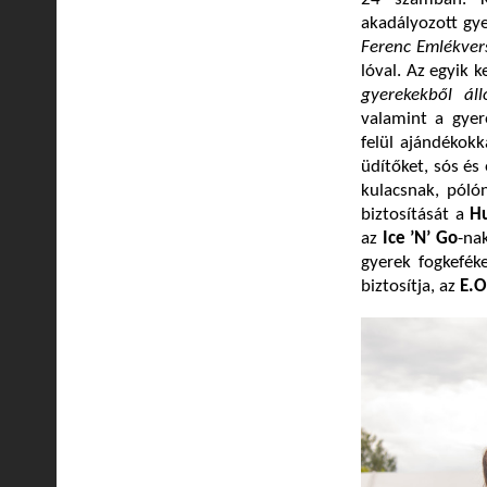
akadályozott gye
Ferenc Emlékve
lóval. Az egyik
gyerekekből ál
valamint a gyer
felül ajándékokk
üdítőket, sós és
kulacsnak, póló
biztosítását a
H
az
Ice ’N’ Go
-na
gyerek fogkefék
biztosítja, az
E.