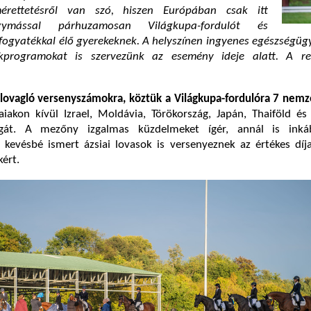
érettetésről van szó, hiszen Európában csak itt
gymással párhuzamosan Világkupa-fordulót és
fogyatékkal élő gyerekeknek. A helyszínen ingyenes egészségügy
kprogramokat is szervezünk az esemény ideje alatt. A r
jlovagló versenyszámokra, köztük a Világkupa-fordulóra
7 nemz
iakon kívül Izrael, Moldávia, Törökország, Japán, Thaiföld és
agát. A mezőny izgalmas küzdelmeket ígér, annál is ink
kevésbé ismert ázsiai lovasok is versenyeznek az értékes díja
ért.