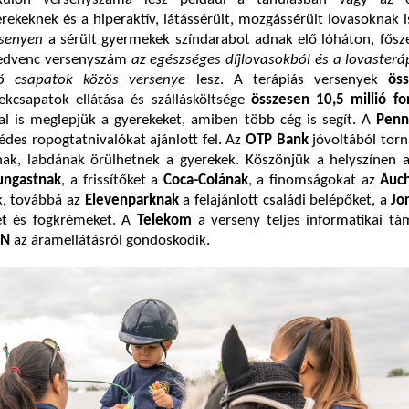
rekeknek és a hiperaktív, látássérült, mozgássérült lovasoknak 
rsenyen
a sérült gyermekek színdarabot adnak elő lóháton, fős
 kedvenc versenyszám
az egészséges díjlovasokból és a lovasterá
ló csapatok közös versenye
lesz. A terápiás versenyek
öss
ekcsapatok ellátása és szállásköltsége
összesen 10,5 millió for
al is meglepjük a gyerekeket, amiben több cég is segít. A
Penn
 édes ropogtatnivalókat ajánlott fel. Az
OTP Bank
jóvoltából torn
nak, labdának örülhetnek a gyerekek. Köszönjük a helyszínen a
ungastnak
, a frissítőket a
Coca-Colának
, a finomságokat az
Auc
k, továbbá az
Elevenparknak
a felajánlott családi belépőket, a
Jo
et és fogkrémeket. A
Telekom
a verseny teljes informatikai tá
ON
az áramellátásról gondoskodik.