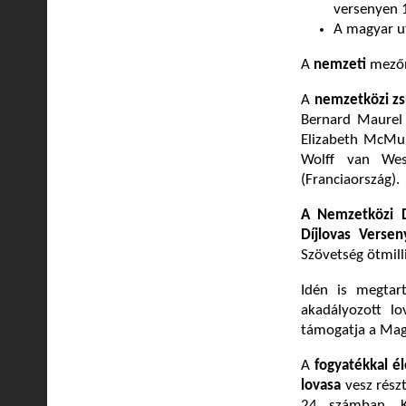
versenyen 1
A magyar u
A
nemzeti
mezőny
A
nemzetközi zs
Bernard Maurel 
Elizabeth McMull
Wolff van West
(Franciaország).
A Nemzetközi D
Díjlovas Verse
Szövetség ötmill
Idén is megtar
akadályozott l
támogatja a Magy
A
fogyatékkal é
lovasa
vesz rész
24 számban. K