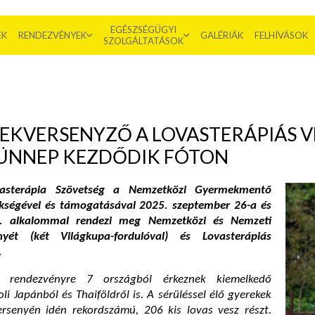
EGÉSZSÉGÜGYI
EK
RENDEZVÉNYEK
GALÉRIÁK
FELHÍVÁSOK
SZOLGÁLTATÁSOK
KVERSENYZŐ A LOVASTERÁPIÁS V
ÜNNEP KEZDŐDIK FÓTON
sterápia Szövetség a Nemzetközi Gyermekmentő
kségével és támogatásával 2025. szeptember 26-a és
1. alkalommal rendezi meg Nemzetközi és Nemzeti
nyét (két Világkupa-fordulóval) és Lovasterápiás
.
rendezvényre 7 országból érkeznek kiemelkedő
oli Japánból és Thaiföldről is. A sérüléssel élő gyerekek
ersenyén idén rekordszámú, 206 kis lovas vesz részt.