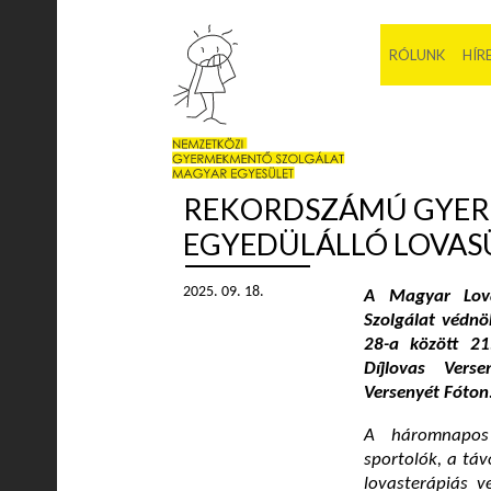
RÓLUNK
HÍR
REKORDSZÁMÚ GYERE
EGYEDÜLÁLLÓ LOVAS
2025. 09. 18.
A Magyar Lova
Szolgálat védnö
28-a között 2
Díjlovas Verse
Versenyét Fóton
A háromnapos 
sportolók, a táv
lovasterápiás v