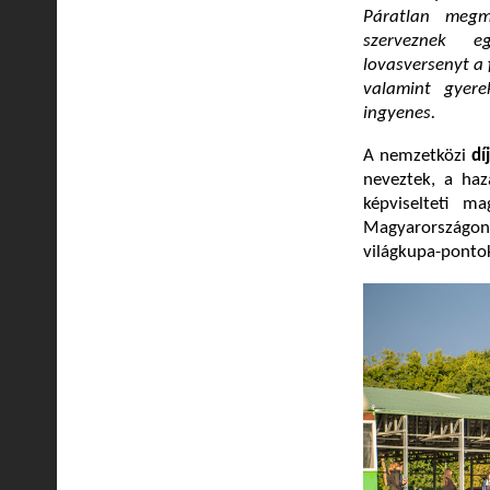
Páratlan megm
szerveznek e
lovasversenyt a 
valamint gyere
ingyenes.
A nemzetközi
dí
neveztek, a haza
képviselteti m
Magyarországon 
világkupa-pontok