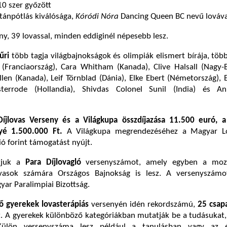
0 szer győzött
tánpótlás kiválósága,
Kóródi Nóra
Dancing Queen BC nevű lovával
, 39 lovassal, minden eddiginél népesebb lesz.
űri
több tagja világbajnokságok és olimpiák elismert bírája, töb
(Franciaország), Cara Whitham (Kanada), Clive Halsall (Nagy-B
en (Kanada), Leif Törnblad (Dánia), Elke Ebert (Németország),
errode (Hollandia), Shivdas Colonel Sunil (India) és A
íjlovas Verseny és a Világkupa összdíjazása 11.500 euró, 
nyé 1.500.000 Ft.
A Világkupa megrendezéséhez a Magyar L
ió forint támogatást nyújt.
tjuk a
Para Díjlovagló
versenyszámot, amely egyben a moz
ovasok számára Országos Bajnokság is lesz. A versenyszámo
ar Paralimpiai Bizottság.
lő gyerekek lovasterápiás
versenyén idén rekordszámú,
25 csap
t. A gyerekek különböző kategóriákban mutatják be a tudásukat
ülön versenyszáma lesz például a tanulásban vagy az ér