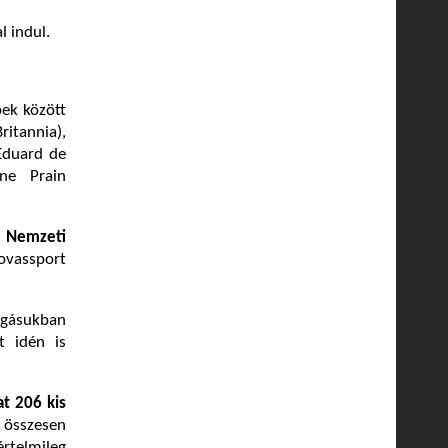
 indul.
bek között
ritannia),
 Eduard de
nne Prain
a Nemzeti
ovassport
gásukban
t idén is
at 206 kis
, összesen
telmileg