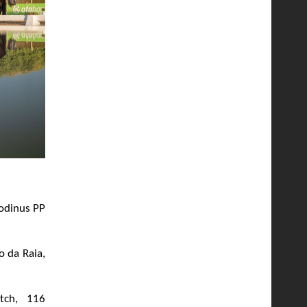
iodinus PP
 da Raia,
tch, 116