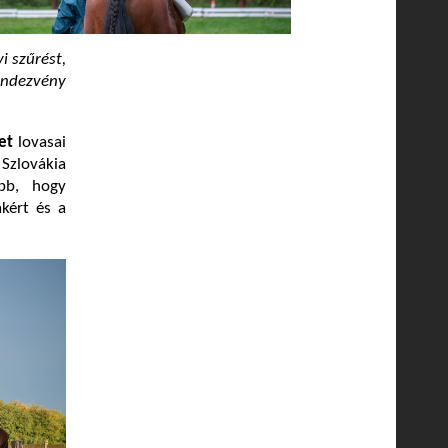
i szűrést,
endezvény
et
lovasai
 Szlovákia
ább, hogy
kért és a