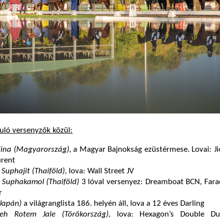
uló versenyzők közül:
lina (Magyarország)
, a Magyar Bajnokság ezüstérmese. Lovai: J
urent
Suphajit (Thaiföld)
, lova: Wall Street JV
 Suphakamol (Thaiföld)
3 lóval versenyez: Dreamboat BCN, Farao
r
(Japán)
a világranglista 186. helyén áll, lova a 12 éves Darling
deh Rotem Jale (Törökország)
, lova: Hexagon’s Double Du