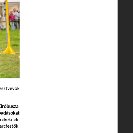
résztvevők
zűrőbusza
,
lőadásokat
ekeknek,
rcfestők,