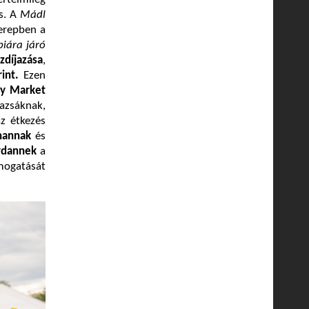
is. A
Mádl
zerepben a
piára járó
zdíjazása
,
int.
Ezen
y Market
azsáknak,
z étkezés
hannak
és
rdannek
a
mogatását