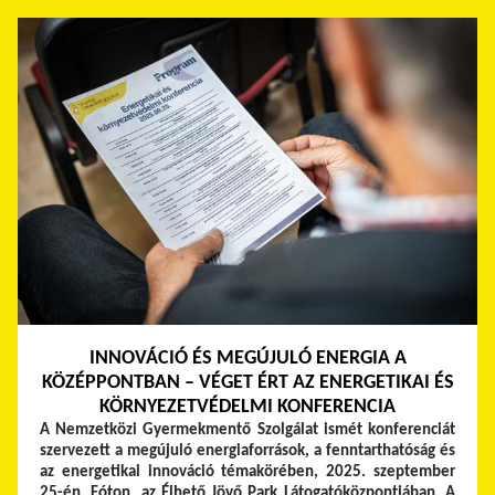
INNOVÁCIÓ ÉS MEGÚJULÓ ENERGIA A
KÖZÉPPONTBAN – VÉGET ÉRT AZ ENERGETIKAI ÉS
KÖRNYEZETVÉDELMI KONFERENCIA
A Nemzetközi Gyermekmentő Szolgálat ismét konferenciát
szervezett a megújuló energiaforrások, a fenntarthatóság és
az energetikai innováció témakörében, 2025. szeptember
25-én, Fóton, az Élhető Jövő Park Látogatóközpontjában. A