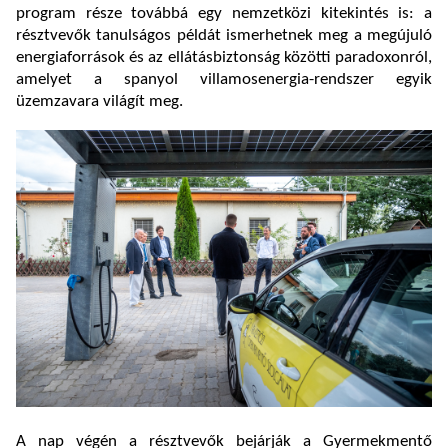
program része továbbá egy nemzetközi kitekintés is: a
résztvevők tanulságos példát ismerhetnek meg a megújuló
energiaforrások és az ellátásbiztonság közötti paradoxonról,
amelyet a spanyol villamosenergia-rendszer egyik
üzemzavara világít meg.
A nap végén a résztvevők bejárják a Gyermekmentő