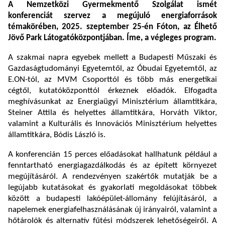
A Nemzetközi Gyermekmentő Szolgálat ismét
konferenciát szervez a megújuló energiaforrások
témakörében, 2025. szeptember 25-én Fóton, az Élhető
Jövő Park Látogatóközpontjában. Íme, a végleges program.
A szakmai napra egyebek mellett a Budapesti Műszaki és
Gazdaságtudományi Egyetemtől, az Óbudai Egyetemtől, az
E.ON-tól, az MVM Csoporttól és több más energetikai
cégtől, kutatóközponttól érkeznek előadók. Elfogadta
meghívásunkat az Energiaügyi Minisztérium államtitkára,
Steiner Attila és helyettes államtitkára, Horváth Viktor,
valamint a Kulturális és Innovációs Minisztérium helyettes
államtitkára, Bódis László is.
A konferencián 15 perces előadásokat hallhatunk például a
fenntartható energiagazdálkodás és az épített környezet
megújításáról. A rendezvényen szakértők mutatják be a
legújabb kutatásokat és gyakorlati megoldásokat többek
között a budapesti lakóépület-állomány felújításáról, a
napelemek energiafelhasználásának új irányairól, valamint a
hőtárolók és alternatív fűtési módszerek lehetőségeiről. A