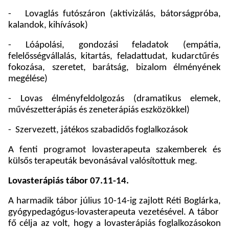
-
Lovaglás futószáron (aktivizálás, bátorságpróba,
kalandok, kihívások)
- Lóápolási, gondozási feladatok (empátia,
felelősségvállalás, kitartás, feladattudat, kudarctűrés
fokozása, szeretet, barátság, bizalom élményének
megélése)
- Lovas élményfeldolgozás (dramatikus elemek,
művészetterápiás és zeneterápiás eszközökkel)
-
Szervezett, játékos szabadidős foglalkozások
A fenti programot lovasterapeuta szakemberek és
külsős terapeuták bevonásával valósítottuk meg.
Lovasterápiás tábor 07.11-14.
A harmadik tábor július 10-14-ig zajlott Réti Boglárka,
gyógypedagógus-lovasterapeuta vezetésével. A tábor
fő célja az volt, hogy a lovasterápiás foglalkozásokon