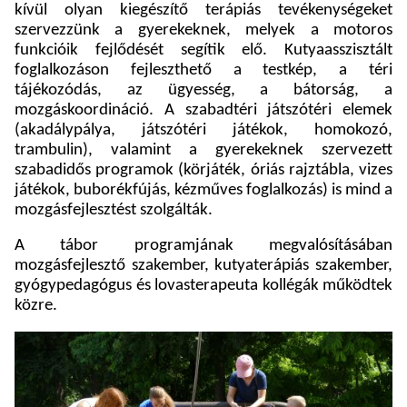
kívül olyan kiegészítő terápiás tevékenységeket
szervezzünk a gyerekeknek, melyek a motoros
funkcióik fejlődését segítik elő. Kutyaasszisztált
foglalkozáson fejleszthető a testkép, a téri
tájékozódás, az ügyesség, a bátorság, a
mozgáskoordináció. A szabadtéri játszótéri elemek
(akadálypálya, játszótéri játékok, homokozó,
trambulin), valamint a gyerekeknek szervezett
szabadidős programok (körjáték, óriás rajztábla, vizes
játékok, buborékfújás, kézműves foglalkozás) is mind a
mozgásfejlesztést szolgálták.
A tábor programjának megvalósításában
mozgásfejlesztő szakember, kutyaterápiás szakember,
gyógypedagógus és lovasterapeuta kollégák működtek
közre.