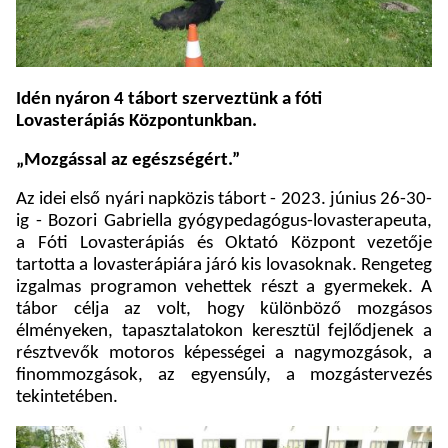
Idén nyáron 4 tábort szerveztünk a fóti
Lovasterápiás Központunkban.
„Mozgással az egészségért.”
Az idei első nyári napközis tábort - 2023. június 26-30-
ig - Bozori Gabriella gyógypedagógus-lovasterapeuta,
a Fóti Lovasterápiás és Oktató Központ vezetője
tartotta a lovasterápiára járó kis lovasoknak. Rengeteg
izgalmas programon vehettek részt a gyermekek. A
tábor célja az volt, hogy különböző mozgásos
élményeken, tapasztalatokon keresztül fejlődjenek a
résztvevők motoros képességei a nagymozgások, a
finommozgások, az egyensúly, a mozgástervezés
tekintetében.