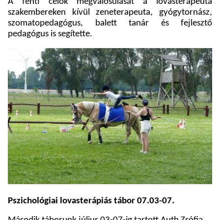
A fenti célok megvalósulását a lovasterapeuta
szakembereken kívül zeneterapeuta, gyógytornász,
szomatopedagógus, balett tanár és fejlesztő
pedagógus is segítette.
Pszichológiai lovasterápiás tábor 07.03-07.