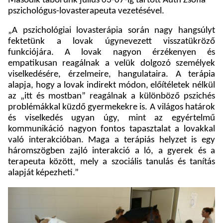
Második táborunk július 03-07-ig tartott Auth Zsófia
pszichológus-lovasterapeuta vezetésével.
„A pszichológiai lovasterápia során nagy hangsúlyt
fektetünk a lovak úgynevezett visszatükröző
funkciójára. A lovak nagyon érzékenyen és
empatikusan reagálnak a velük dolgozó személyek
viselkedésére, érzelmeire, hangulataira. A terápia
alapja, hogy a lovak indirekt módon, előítéletek nélkül
az „itt és mostban” reagálnak a különböző pszichés
problémákkal küzdő gyermekekre is. A világos határok
és viselkedés ugyan úgy, mint az egyértelmű
kommunikáció nagyon fontos tapasztalat a lovakkal
való interakcióban. Maga a terápiás helyzet is egy
háromszögben zajló interakció a ló, a gyerek és a
terapeuta között, mely a szociális tanulás és tanítás
alapját képezheti.”