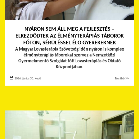
NYÁRON SEM ÁLL MEG A FEJLESZTÉS –
ELKEZDŐDTEK AZ ÉLMÉNYTERÁPIÁS TÁBOROK
FÓTON, SÉRÜLÉSSEL ÉLŐ GYEREKEKNEK
A Magyar Lovasterápia Szövetség idén nyáron is komplex
élményterápiás táborokat szervez a Nemzetközi
Gyermekmentő Szolgálat fóti Lovasterápiás és Oktató
Központjában.
2026. június 30. kedd
Tovább ≫