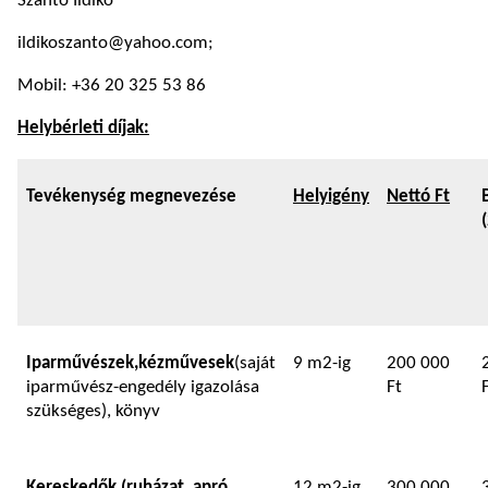
Szántó Ildikó
ildikoszanto@yahoo.com;
Mobil: +36 20 325 53 86
Helybérleti díjak:
Tevékenység megnevezése
Helyigény
Nettó Ft
Iparművészek,
kézművesek
(saját
9 m2-ig
200 000
iparművész-engedély igazolása
Ft
szükséges), könyv
K
ereskedő
k (ruházat, apró
12 m2-ig
300 000