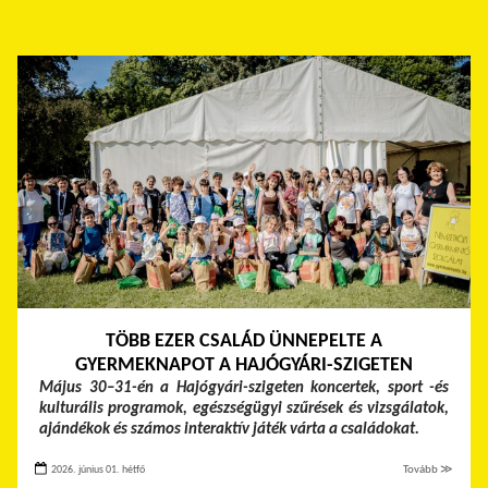
TÖBB EZER CSALÁD ÜNNEPELTE A
GYERMEKNAPOT A HAJÓGYÁRI-SZIGETEN
Május 30–31-én a Hajógyári-szigeten koncertek, sport -és
kulturális programok, egészségügyi szűrések és vizsgálatok,
ajándékok és számos interaktív játék várta a családokat.
2026. június 01. hétfő
Tovább ≫