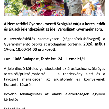
A Nemzetközi Gyermekmentő Szolgálat várja a kereskedők
és árusok jelentkezését az idei Városligeti Gyermeknapra.
A szerződéskötés személyesen (cégpapírok+bélyegző) a
Gyermekmentő Szolgálat irodájában történik,
2026. május
19-én, 10.00-14.00 óra között
.
Cím:
1066 Budapest, Teréz krt. 24., I. emelet/1
.
A jelentkező köteles gondoskodni az árusításhoz szükséges
asztalról/pultról/sátorról, ill. a rendezvény alatt és a
távozást megelőzően az árusítóhely és környékének
tisztántartásáról.
Bővebb felvilágosítás az alábbi elérhetőségek egyikén
kérhető: