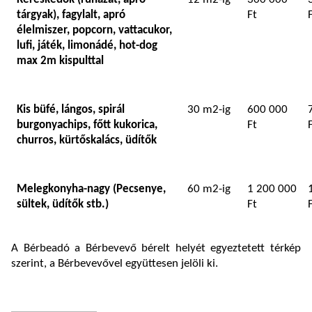
tárgyak), fagylalt, apró
Ft
élelmiszer, popcorn, vattacukor,
lufi, játék, limonádé, hot-dog
max 2m kispulttal
Kis büfé, lángos, spirál
30 m2-ig
600 000
burgonyachips, főtt kukorica,
Ft
churros, kürtőskalács, üdítők
Melegkonyha-nagy (Pecsenye,
60 m2-ig
1 200 000
sültek, üdítők stb.)
Ft
A Bérbeadó a Bérbevevő bérelt helyét egyeztetett térkép
szerint, a Bérbevevővel együttesen jelöli ki.