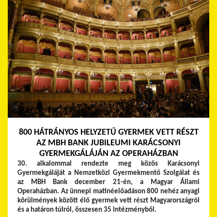
800 HÁTRÁNYOS HELYZETŰ GYERMEK VETT RÉSZT
AZ MBH BANK JUBILEUMI KARÁCSONYI
GYERMEKGÁLÁJÁN AZ OPERAHÁZBAN
30. alkalommal rendezte meg közös Karácsonyi
Gyermekgáláját a Nemzetközi Gyermekmentő Szolgálat és
az MBH Bank december 21-én, a Magyar Állami
Operaházban. Az ünnepi matinéelőadáson 800 nehéz anyagi
körülmények között élő gyermek vett részt Magyarországról
és a határon túlról, összesen 35 intézményből.