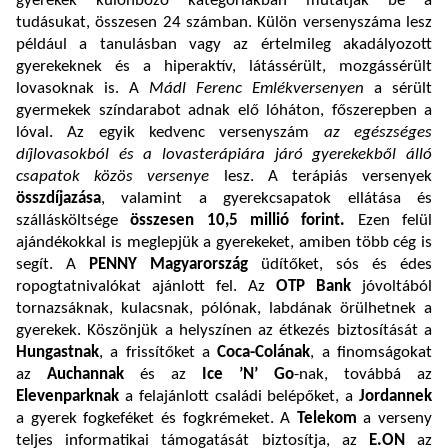
gyerekek különböző kategóriákban mutatják be a
tudásukat, összesen 24 számban. Külön versenyszáma lesz
például a tanulásban vagy az értelmileg akadályozott
gyerekeknek és a hiperaktív, látássérült, mozgássérült
lovasoknak is. A
Mádl Ferenc Emlékversenyen
a sérült
gyermekek színdarabot adnak elő lóháton, főszerepben a
lóval. Az egyik kedvenc versenyszám
az egészséges
díjlovasokból és a lovasterápiára járó gyerekekből álló
csapatok közös versenye
lesz. A terápiás versenyek
összdíjazása
, valamint a gyerekcsapatok ellátása és
szállásköltsége
összesen 10,5 millió forint.
Ezen felül
ajándékokkal is meglepjük a gyerekeket, amiben több cég is
segít. A
PENNY Magyarország
üdítőket, sós és édes
ropogtatnivalókat ajánlott fel. Az
OTP Bank
jóvoltából
tornazsáknak, kulacsnak, pólónak, labdának örülhetnek a
gyerekek. Köszönjük a helyszínen az étkezés biztosítását a
Hungastnak
, a frissítőket a
Coca-Colának
, a finomságokat
az
Auchannak
és az
Ice ’N’ Go
-nak, továbbá az
Elevenparknak
a felajánlott családi belépőket, a
Jordannek
a gyerek fogkeféket és fogkrémeket. A
Telekom
a verseny
teljes informatikai támogatását biztosítja, az
E.ON
az