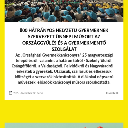
800 HÁTRÁNYOS HELYZETŰ GYERMEKNEK
SZERVEZETT ÜNNEPI MŰSORT AZ
ORSZÁGGYŰLÉS ÉS A GYERMEKMENTŐ
SZOLGÁLAT
Az „Országházi Gyermekkarácsonyra” 25 magyarországi
településről, valamint a határon túlról - Székelyföldről,
Csángóföldről, a Vajdaságból, Felvidékről és Nagyváradról –
érkeztek a gyerekek.
Utazásuk, szállásuk és étkezésük
költségét a szervezők biztosították. A diákokat népszerű
művészek, előadók karácsonyi műsora szórakoztatta.
2025. december 22. hétfő
Tovább ≫