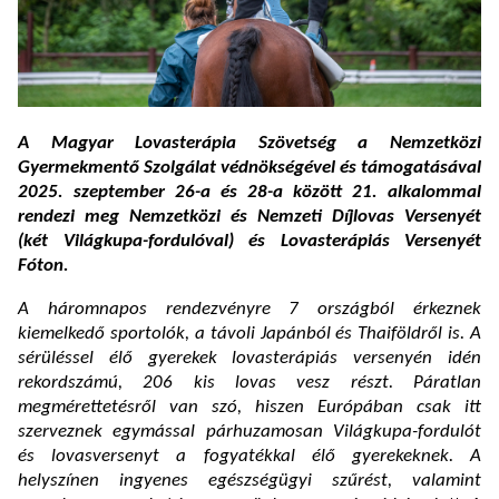
A Magyar Lovasterápia Szövetség a Nemzetközi
Gyermekmentő Szolgálat védnökségével és támogatásával
2025. szeptember 26-a és 28-a között 21. alkalommal
rendezi meg Nemzetközi és Nemzeti Díjlovas Versenyét
(két Világkupa-fordulóval) és Lovasterápiás Versenyét
Fóton.
A háromnapos rendezvényre 7 országból érkeznek
kiemelkedő sportolók, a távoli Japánból és Thaiföldről is. A
sérüléssel élő gyerekek lovasterápiás versenyén idén
rekordszámú, 206 kis lovas vesz részt. Páratlan
megmérettetésről van szó, hiszen Európában csak itt
szerveznek egymással párhuzamosan Világkupa-fordulót
és lovasversenyt a fogyatékkal élő gyerekeknek. A
helyszínen ingyenes egészségügyi szűrést, valamint