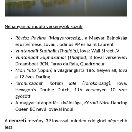
Néhányan az induló versenyzők közül:
Révész Pavlina (Magyarország)
, a Magyar Bajnokság
ezüstérmese. Lovai: Jiodinus PP és Saint Laurent
Vuntanadit Suphajit (Thaiföld)
, lova: Wall Street JV
Vuntanadit Suphakamol (Thaiföld)
3 lóval versenyez:
Dreamboat BCN, Farao da Raia, Quadroneur
Mori Yuta (Japán)
a világranglista 186. helyén áll, lova
a 12 éves Darling
Ibrahimzadeh Rotem Jale (Törökország)
, lova:
Hexagon’s Double Dutch, 116 versenyen 10 szer
győzött
A magyar utánpótlás kiválósága,
Kóródi Nóra
Dancing
Queen BC nevű lovával indul.
A
nemzeti
mezőny, 39 lovassal, minden eddiginél népesebb
lesz.