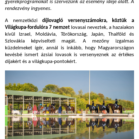
gyerekprogramokat is szervezünk az esemény ideje alatt. A
rendezvény ingyenes.
A nemzetközi
díjlovagló versenyszámokra, köztük a
Világkupa-fordulóra
7 nemzet
lovasai neveztek, a hazaiakon
kívül Izrael, Moldávia, Törökország, Japán, Thaiföld és
Szlovákia képviselteti magát. A mezőny izgalmas
küzdelmeket ígér, annál is inkább, hogy Magyarországon
kevésbé ismert ázsiai lovasok is versenyeznek az értékes
díjakért és a világkupa-pontokért.