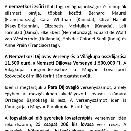
A
nemzetközi zsűri
több tagja világbajnokságok és olimpiák
elismert bírája, többek között Bernard Maurel
(Franciaország), Cara Whitham (Kanada), Clive Halsall
(Nagy-Britannia), Elizabeth McMullen (Kanada), Leif
Törnblad (Dánia), Elke Ebert (Németország), Eduard de Wolff
van Westerrode (Hollandia), Shivdas Colonel Sunil (India) és
Anne Prain (Franciaország).
A Nemzetközi Díjlovas Verseny és a Világkupa összdíjazása
11.500 euró, a Nemzeti Díjlovas Versenyé 1.500.000 Ft.
A
Világkupa megrendezéséhez a Magyar Lovassport
Szövetség ötmillió forint támogatást nyújt.
Idén is megtartjuk a
Para Díjlovagló
versenyszámot, amely
egyben a mozgásukban akadályozott lovasok számára
Országos Bajnokság is lesz. A versenyszámot idén is
támogatja a Magyar Paralimpiai Bizottság.
A
fogyatékkal élő gyerekek lovasterápiás
versenyén idén
rekordszámú,
25 csapat 206 kis lovasa
vesz részt. A