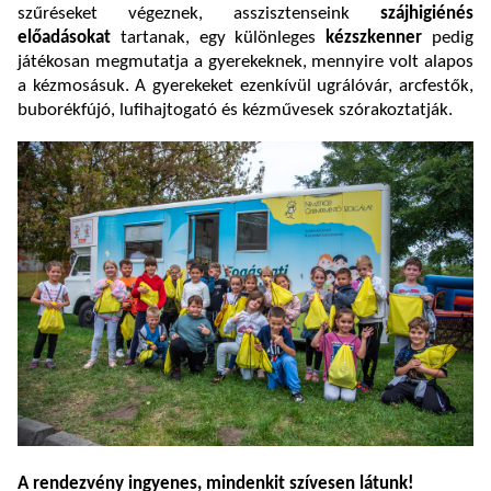
szűréseket végeznek, asszisztenseink
szájhigiénés
előadásokat
tartanak, egy különleges
kézszkenner
pedig
játékosan megmutatja a gyerekeknek, mennyire volt alapos
a kézmosásuk. A gyerekeket ezenkívül ugrálóvár, arcfestők,
buborékfújó, lufihajtogató és kézművesek szórakoztatják.
A rendezvény ingyenes, mindenkit szívesen látunk!