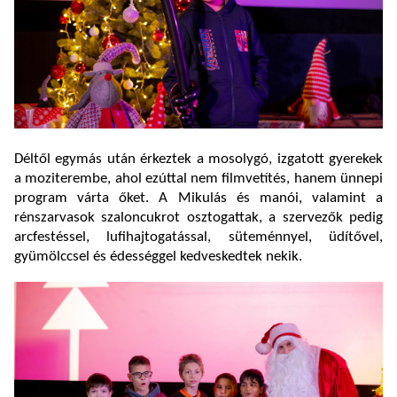
Déltől egymás után érkeztek a mosolygó, izgatott gyerekek
a moziterembe, ahol ezúttal nem filmvetítés, hanem ünnepi
program várta őket. A Mikulás és manói, valamint a
rénszarvasok szaloncukrot osztogattak, a szervezők pedig
arcfestéssel, lufihajtogatással, süteménnyel, üdítővel,
gyümölccsel és édességgel kedveskedtek nekik.