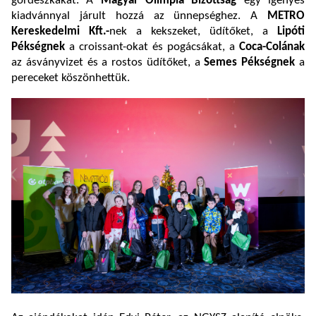
gördeszkákat. A
Magyar Olimpia Bizottság
egy igényes
kiadvánnyal járult hozzá az ünnepséghez. A
METRO
Kereskedelmi Kft.-
nek a kekszeket, üdítőket, a
Lipóti
Pékségnek
a croissant-okat és pogácsákat, a
Coca-Colának
az ásványvizet és a rostos üdítőket, a
Semes Pékségnek
a
pereceket köszönhettük.