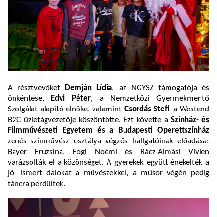
A résztvevőket
Demján Lídia
, az NGYSZ támogatója és
önkéntese,
Edvi Péter
, a Nemzetközi Gyermekmentő
Szolgálat alapító elnöke, valamint
Csordás Stefi
, a Westend
B2C üzletágvezetője köszöntötte. Ezt követte a
Színház- és
Filmművészeti Egyetem és a Budapesti Operettszínház
zenés színművész osztálya végzős hallgatóinak előadása:
Bayer Fruzsina, Fogl Noémi és Rácz-Almási Vivien
varázsolták el a közönséget. A gyerekek együtt énekelték a
jól ismert dalokat a művészekkel, a műsor végén pedig
táncra perdültek.