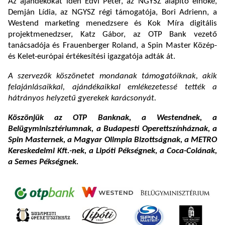
Az ajándékokat idén Edvi Péter, az NGYSZ alapító elnöke,
Demján Lídia, az NGYSZ régi támogatója, Bori Adrienn, a
Westend marketing menedzsere és Kok Míra digitális
projektmenedzser, Katz Gábor, az OTP Bank vezető
tanácsadója és Frauenberger Roland, a Spin Master Közép-
és Kelet-európai értékesítési igazgatója adták át.
A szervezők köszönetet mondanak támogatóiknak, akik
felajánlásaikkal, ajándékaikkal emlékezetessé tették a
hátrányos helyzetű gyerekek karácsonyát.
Köszönjük az OTP Banknak, a Westendnek, a
Belügyminisztériumnak, a Budapesti Operettszínháznak, a
Spin Masternek, a Magyar Olimpia Bizottságnak, a METRO
Kereskedelmi Kft.-nek, a Lipóti Pékségnek, a Coca-Colának,
a Semes Pékségnek.