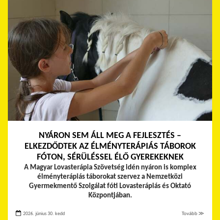
NYÁRON SEM ÁLL MEG A FEJLESZTÉS –
ELKEZDŐDTEK AZ ÉLMÉNYTERÁPIÁS TÁBOROK
FÓTON, SÉRÜLÉSSEL ÉLŐ GYEREKEKNEK
A Magyar Lovasterápia Szövetség idén nyáron is komplex
élményterápiás táborokat szervez a Nemzetközi
Gyermekmentő Szolgálat fóti Lovasterápiás és Oktató
Központjában.
2026. június 30. kedd
Tovább ≫