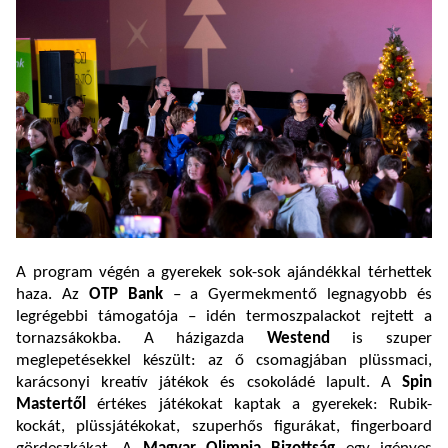
A program végén a gyerekek sok-sok ajándékkal térhettek
haza. Az
OTP Bank
– a Gyermekmentő legnagyobb és
legrégebbi támogatója – idén termoszpalackot rejtett a
tornazsákokba. A házigazda
Westend
is szuper
meglepetésekkel készült: az ő csomagjában plüssmaci,
karácsonyi kreatív játékok és csokoládé lapult. A
Spin
Mastertől
értékes játékokat kaptak a gyerekek: Rubik-
kockát, plüssjátékokat, szuperhős figurákat, fingerboard