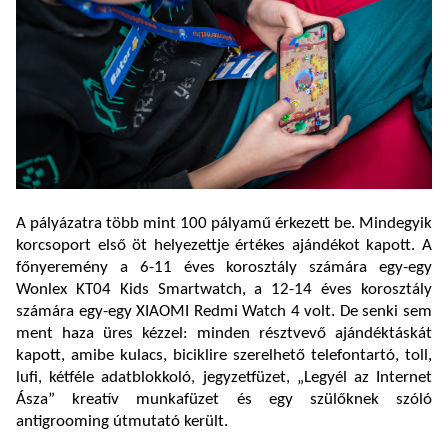
A pályázatra több mint 100 pályamű érkezett be. Mindegyik
korcsoport első öt helyezettje értékes ajándékot kapott. A
főnyeremény a 6-11 éves korosztály számára egy-egy
Wonlex KT04 Kids Smartwatch, a 12-14 éves korosztály
számára egy-egy XIAOMI Redmi Watch 4 volt. De senki sem
ment haza üres kézzel: minden résztvevő ajándéktáskát
kapott, amibe kulacs, biciklire szerelhető telefontartó, toll,
lufi, kétféle adatblokkoló, jegyzetfüzet, „Legyél az Internet
Ásza” kreatív munkafüzet és egy szülőknek szóló
antigrooming útmutató került.