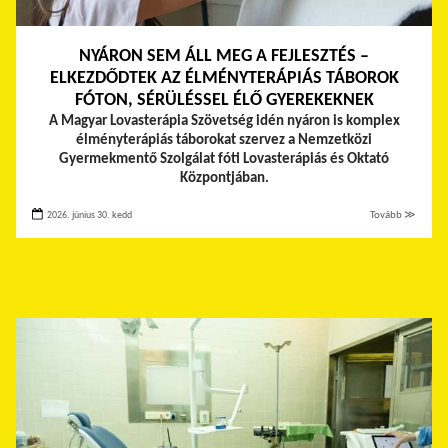
NYÁRON SEM ÁLL MEG A FEJLESZTÉS –
ELKEZDŐDTEK AZ ÉLMÉNYTERÁPIÁS TÁBOROK
FÓTON, SÉRÜLÉSSEL ÉLŐ GYEREKEKNEK
A Magyar Lovasterápia Szövetség idén nyáron is komplex
élményterápiás táborokat szervez a Nemzetközi
Gyermekmentő Szolgálat fóti Lovasterápiás és Oktató
Központjában.
2026. június 30. kedd
Tovább ≫