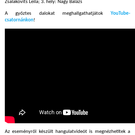
Zsalakovits Leila; 3. hely: Nagy Balázs
A győztes dalokat meghallgathatjátok
YouTube-
csatornánkon
!
Az eseményről készült hangulatvideót is megnézhetitek a