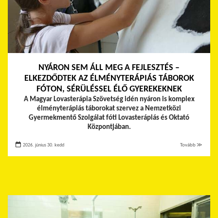
NYÁRON SEM ÁLL MEG A FEJLESZTÉS –
ELKEZDŐDTEK AZ ÉLMÉNYTERÁPIÁS TÁBOROK
FÓTON, SÉRÜLÉSSEL ÉLŐ GYEREKEKNEK
A Magyar Lovasterápia Szövetség idén nyáron is komplex
élményterápiás táborokat szervez a Nemzetközi
Gyermekmentő Szolgálat fóti Lovasterápiás és Oktató
Központjában.
2026. június 30. kedd
Tovább ≫