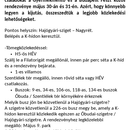
családokat a Gyermekmentő és a Budapest Feszt közös
rendezvénye május 30-án és 31-én. Azért, hogy könnyebb
legyen a kijutás, összeszedtük a legjobb közlekedési
lehetőségeket.
Pontos helyszín: Hajógyári-sziget – Nagyrét.
Belépés a K-hídon keresztül.
-
Tömegközlekedéssel:
H5-ös HÉV
Szállj le a Filatorigát megállónál, innen pár perc séta a K-híd
és a rendezvény bejárata.
1-es villamos
Szentlélek tér megálló, innen rövid séta vagy HÉV
csatlakozás.
Buszok: 9-es, 34-es, 106-os, 118-as, 134-es buszok
Óbuda / Szentlélek tér környékére érkeznek
Melyik busz jön be közvetlenül a Hajógyári-szigetre?
A szigetre közvetlenül a 226-os busz megy be, amely a K-
hídon keresztül közlekedik egészen az Óbudai-szigetre /
Hajógyári-szigetre. A rendezvényhez legközelebbi
megálló: Május 9. park