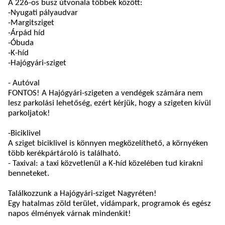
A 226-os busz útvonala többek között:
-Nyugati pályaudvar
-Margitsziget
-Árpád híd
-Óbuda
-K-híd
-Hajógyári-sziget
-
Autóval
FONTOS! A Hajógyári-szigeten a vendégek számára nem
lesz parkolási lehetőség, ezért kérjük, hogy a szigeten kívül
parkoljatok!
-
Biciklivel
A sziget biciklivel is könnyen megközelíthető, a környéken
több kerékpártároló is található.
- Taxival: a taxi közvetlenül a K-híd közelében tud kirakni
benneteket.
Találkozzunk a Hajógyári-sziget Nagyréten!
Egy hatalmas zöld terület, vidámpark, programok és egész
napos élmények várnak mindenkit!