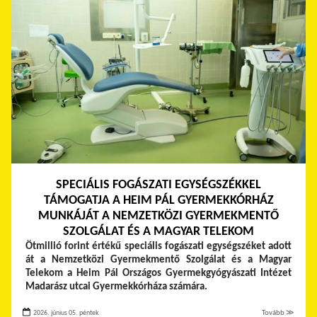
SPECIÁLIS FOGÁSZATI EGYSÉGSZÉKKEL
TÁMOGATJA A HEIM PÁL GYERMEKKÓRHÁZ
MUNKÁJÁT A NEMZETKÖZI GYERMEKMENTŐ
SZOLGÁLAT ÉS A MAGYAR TELEKOM
Ötmillió forint értékű speciális fogászati egységszéket adott
át a Nemzetközi Gyermekmentő Szolgálat és a Magyar
Telekom a Heim Pál Országos Gyermekgyógyászati Intézet
Madarász utcai Gyermekkórháza számára.
2026. június 05. péntek
Tovább ≫