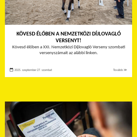
KÖVESD ÉLŐBEN A NEMZETKÖZI DÍJLOVAGLÓ
VERSENYT!
Kövesd élőben a
XXI. Nemzetközi Díjlovagló Verseny szombati
versenyszámait az alábbi linken.
2025. szeptember 27. szombat
Tovább ≫