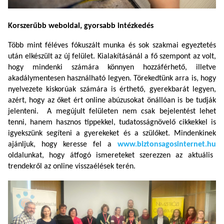
Korszerűbb weboldal, gyorsabb intézkedés
Több mint féléves fókuszált munka és sok szakmai egyeztetés
után elkészült az új felület. Kialakításánál a fő szempont az volt,
hogy mindenki számára könnyen hozzáférhető, illetve
akadálymentesen használható legyen. Törekedtünk arra is, hogy
nyelvezete kiskorúak számára is érthető, gyerekbarát legyen,
azért, hogy az őket ért online abúzusokat önállóan is be tudják
jelenteni.
A megújult felületen nem csak bejelentést lehet
tenni, hanem hasznos tippekkel, tudatosságnövelő cikkekkel is
igyekszünk segíteni a gyerekeket és a szülőket. Mindenkinek
ajánljuk, hogy keresse fel a
www.biztonsagosinternet.hu
oldalunkat, hogy átfogó ismereteket szerezzen az aktuális
trendekről az online visszaélések terén.