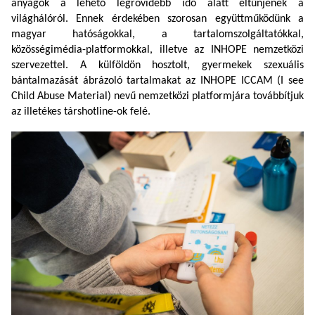
anyagok a lehető legrövidebb idő alatt eltűnjenek a
világhálóról. Ennek érdekében szorosan együttműködünk a
magyar hatóságokkal, a tartalomszolgáltatókkal,
közösségimédia-platformokkal, illetve az INHOPE nemzetközi
szervezettel.
A külföldön hosztolt, gyermekek szexuális
bántalmazását ábrázoló tartalmakat az INHOPE ICCAM (I see
Child Abuse Material) nevű nemzetközi platformjára továbbítjuk
az illetékes társhotline-ok felé.