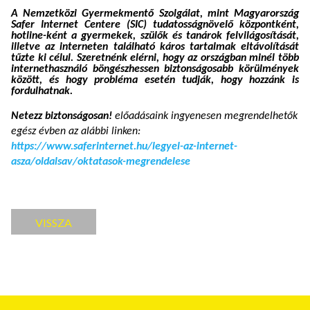
A Nemzetközi Gyermekmentő Szolgálat, mint Magyarország
Safer Internet Centere (SIC) tudatosságnövelő központként,
hotline-ként a gyermekek, szülők és tanárok felvilágosítását,
illetve az interneten található káros tartalmak eltávolítását
tűzte ki célul. Szeretnénk elérni, hogy az országban minél több
internethasználó böngészhessen biztonságosabb körülmények
között, és hogy probléma esetén tudják, hogy hozzánk is
fordulhatnak.
Netezz biztonságosan!
előadásaink ingyenesen megrendelhetők
egész évben az alábbi linken:
https://www.saferinternet.hu/legyel-az-internet-
asza/oldalsav/oktatasok-megrendelese
VISSZA