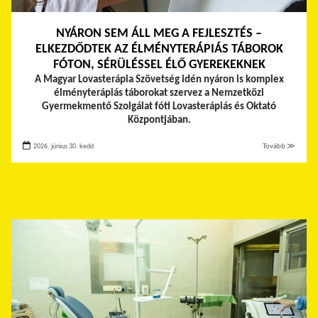
NYÁRON SEM ÁLL MEG A FEJLESZTÉS –
ELKEZDŐDTEK AZ ÉLMÉNYTERÁPIÁS TÁBOROK
FÓTON, SÉRÜLÉSSEL ÉLŐ GYEREKEKNEK
A Magyar Lovasterápia Szövetség idén nyáron is komplex
élményterápiás táborokat szervez a Nemzetközi
Gyermekmentő Szolgálat fóti Lovasterápiás és Oktató
Központjában.
2026. június 30. kedd
Tovább ≫