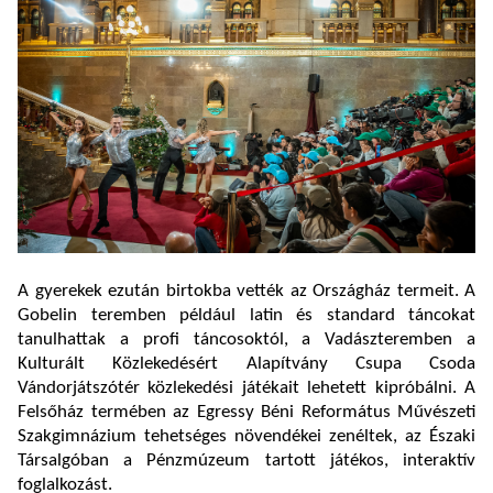
A gyerekek ezután birtokba vették az Országház termeit. A
Gobelin teremben például latin és standard táncokat
tanulhattak a profi táncosoktól, a Vadászteremben a
Kulturált Közlekedésért Alapítvány Csupa Csoda
Vándorjátszótér közlekedési játékait lehetett kipróbálni. A
Felsőház termében az Egressy Béni Református Művészeti
Szakgimnázium tehetséges növendékei zenéltek, az Északi
Társalgóban a Pénzmúzeum tartott játékos, interaktív
foglalkozást.