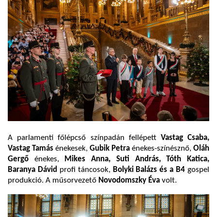
A parlamenti főlépcső színpadán fellépett
Vastag Csaba,
Vastag Tamás
énekesek,
Gubik Petra
énekes-színésznő,
Oláh
Gergő
énekes,
Mikes Anna, Suti András, Tóth Katica,
Baranya Dávid
profi táncosok,
Bolyki Balázs és a B4
gospel
produkció. A műsorvezető
Novodomszky Éva
volt.