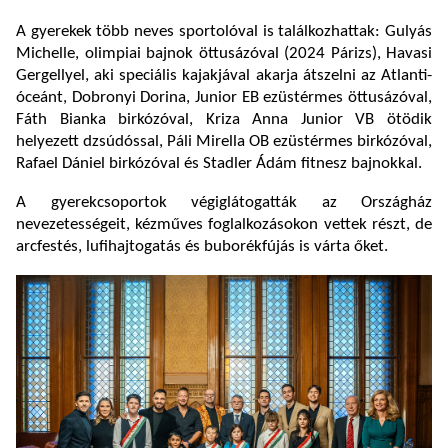
A gyerekek több neves sportolóval is találkozhattak: Gulyás
Michelle, olimpiai bajnok öttusázóval (2024 Párizs), Havasi
Gergellyel, aki speciális kajakjával akarja átszelni az Atlanti-
óceánt, Dobronyi Dorina, Junior EB ezüstérmes öttusázóval,
Fáth Bianka birkózóval, Kriza Anna Junior VB ötödik
helyezett dzsúdóssal, Páli Mirella OB ezüstérmes birkózóval,
Rafael Dániel birkózóval és Stadler Ádám fitnesz bajnokkal.
A gyerekcsoportok végiglátogatták az Országház
nevezetességeit, kézműves foglalkozásokon vettek részt, de
arcfestés, lufihajtogatás és buborékfújás is várta őket.