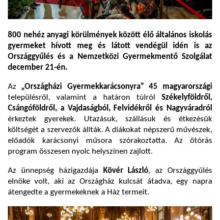
800 nehéz anyagi körülmények között élő általános iskolás
gyermeket hívott meg és látott vendégül idén is az
Országgyűlés és a Nemzetközi Gyermekmentő Szolgálat
december 21-én.
Az
„Országházi Gyermekkarácsonyra” 45 magyarországi
településről, valamint a határon túlról
Székelyföldről,
Csángóföldről, a Vajdaságból, Felvidékről és Nagyváradról
érkeztek gyerekek. Utazásuk, szállásuk és étkezésük
költségét a szervezők állták. A diákokat népszerű művészek,
előadók karácsonyi műsora szórakoztatta. Az ötórás
program összesen nyolc helyszínen zajlott.
Az ünnepség házigazdája
Kövér László
, az Országgyűlés
elnöke volt, aki az Országház kulcsát átadva, egy napra
átengedte a gyermekeknek a Ház termeit.