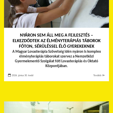
NYÁRON SEM ÁLL MEG A FEJLESZTÉS –
ELKEZDŐDTEK AZ ÉLMÉNYTERÁPIÁS TÁBOROK
FÓTON, SÉRÜLÉSSEL ÉLŐ GYEREKEKNEK
A Magyar Lovasterápia Szövetség idén nyáron is komplex
élményterápiás táborokat szervez a Nemzetközi
Gyermekmentő Szolgálat fóti Lovasterápiás és Oktató
Központjában.
2026. június 30. kedd
Tovább ≫