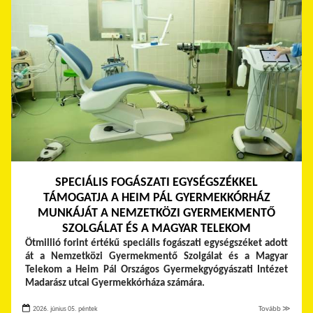
SPECIÁLIS FOGÁSZATI EGYSÉGSZÉKKEL
TÁMOGATJA A HEIM PÁL GYERMEKKÓRHÁZ
MUNKÁJÁT A NEMZETKÖZI GYERMEKMENTŐ
SZOLGÁLAT ÉS A MAGYAR TELEKOM
Ötmillió forint értékű speciális fogászati egységszéket adott
át a Nemzetközi Gyermekmentő Szolgálat és a Magyar
Telekom a Heim Pál Országos Gyermekgyógyászati Intézet
Madarász utcai Gyermekkórháza számára.
2026. június 05. péntek
Tovább ≫