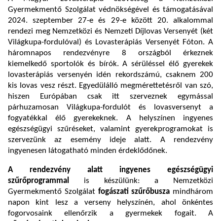
Gyermekmentő Szolgálat védnökségével és támogatásával
2024. szeptember 27-e és 29-e között 20. alkalommal
rendezi meg Nemzetközi és Nemzeti Díjlovas Versenyét (két
Világkupa-fordulóval) és Lovasterápiás Versenyét Fóton. A
háromnapos rendezvényre 8 országból érkeznek
kiemelkedő sportolók és bírók. A sérüléssel élő gyerekek
lovasterápiás versenyén idén rekordszámú, csaknem 200
kis lovas vesz részt. Egyedülálló megmérettetésről van szó,
hiszen Európában csak itt szerveznek egymással
párhuzamosan Világkupa-fordulót és lovasversenyt a
fogyatékkal élő gyerekeknek. A helyszínen ingyenes
egészségügyi szűréseket, valamint gyerekprogramokat is
szervezünk az esemény ideje alatt. A rendezvény
ingyenesen látogatható minden érdeklődőnek.
A rendezvény alatt ingyenes egészségügyi
szűrőprogrammal
is készülünk: a Nemzetközi
Gyermekmentő Szolgálat
fogászati szűrőbusza
mindhárom
napon kint lesz a verseny helyszínén, ahol önkéntes
fogorvosaink ellenőrzik a gyermekek fogait. A