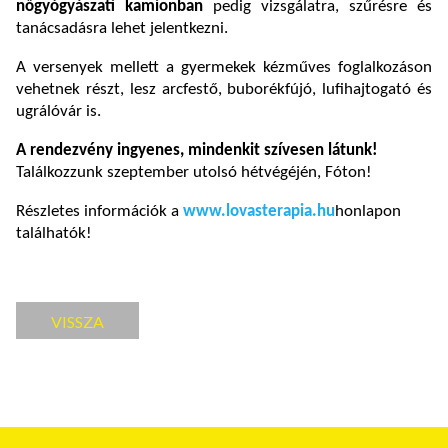
nőgyógyászati kamionban
pedig vizsgálatra, szűrésre és
tanácsadásra lehet jelentkezni.
A versenyek mellett a gyermekek kézműves foglalkozáson
vehetnek részt, lesz arcfestő, buborékfújó, lufihajtogató és
ugrálóvár is.
A rendezvény ingyenes, mindenkit szívesen látunk!
Találkozzunk szeptember utolsó hétvégéjén, Fóton!
Részletes információk a
www.lovasterapia.hu
honlapon
találhatók!
VISSZA