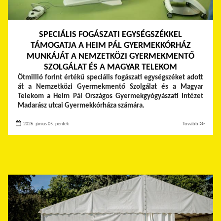
SPECIÁLIS FOGÁSZATI EGYSÉGSZÉKKEL
TÁMOGATJA A HEIM PÁL GYERMEKKÓRHÁZ
MUNKÁJÁT A NEMZETKÖZI GYERMEKMENTŐ
SZOLGÁLAT ÉS A MAGYAR TELEKOM
Ötmillió forint értékű speciális fogászati egységszéket adott
át a Nemzetközi Gyermekmentő Szolgálat és a Magyar
Telekom a Heim Pál Országos Gyermekgyógyászati Intézet
Madarász utcai Gyermekkórháza számára.
2026. június 05. péntek
Tovább ≫