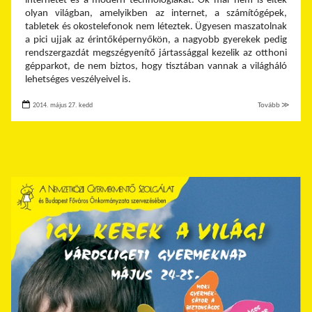
internetet és a modern technológiákat. Ők már nem is éltek
olyan világban, amelyikben az internet, a számítógépek,
tabletek és okostelefonok nem léteztek. Ügyesen maszatolnak
a pici ujjak az érintőképernyőkön, a nagyobb gyerekek pedig
rendszergazdát megszégyenítő jártassággal kezelik az otthoni
gépparkot, de nem biztos, hogy tisztában vannak a világháló
lehetséges veszélyeivel is.
2014. május 27. kedd
Tovább ≫