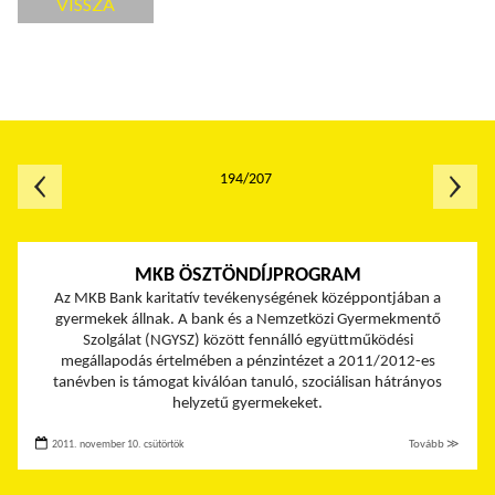
VISSZA
194/207
MKB ÖSZTÖNDÍJPROGRAM
Az MKB Bank karitatív tevékenységének középpontjában a
gyermekek állnak. A bank és a Nemzetközi Gyermekmentő
Szolgálat (NGYSZ) között fennálló együttműködési
megállapodás értelmében a pénzintézet a 2011/2012-es
tanévben is támogat kiválóan tanuló, szociálisan hátrányos
helyzetű gyermekeket.
2011. november 10. csütörtök
Tovább ≫