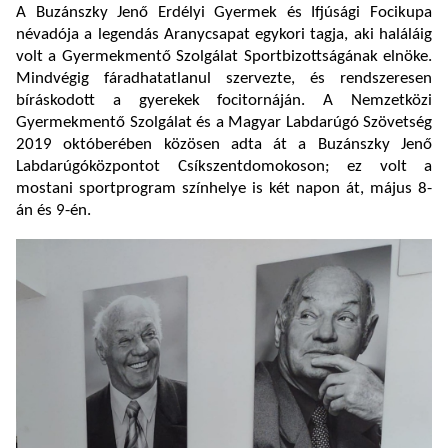
A Buzánszky Jenő Erdélyi Gyermek és Ifjúsági Focikupa
névadója a legendás Aranycsapat egykori tagja, aki haláláig
volt a Gyermekmentő Szolgálat Sportbizottságának elnöke.
Mindvégig fáradhatatlanul szervezte, és rendszeresen
bíráskodott a gyerekek focitornáján. A Nemzetközi
Gyermekmentő Szolgálat és a Magyar Labdarúgó Szövetség
2019 októberében közösen adta át a Buzánszky Jenő
Labdarúgóközpontot Csíkszentdomokoson; ez volt a
mostani sportprogram színhelye is két napon át, május 8-
án és 9-én.