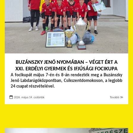
BUZÁNSZKY JENŐ NYOMÁBAN – VÉGET ÉRT A
XXI. ERDÉLYI GYERMEK ÉS IFJÚSÁGI FOCIKUPA
A focikupát május 7-én és 8-án rendezték meg a Buzánszky
Jenő Labdarúgóközpontban, Csíkszentdomokoson, a legjobb
24 csapat részvételével.
2026. május 14. csütörtök
Tovább ≫