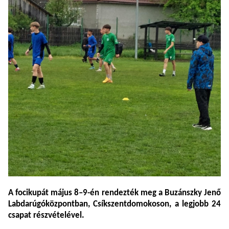
A focikupát
május
8–
9-
én
rendezték
meg
a
Buzánszky
Jenő
Labdarúgóközpontban,
Csíkszentdomokoson, a
legjobb 24
csapat részvételével.