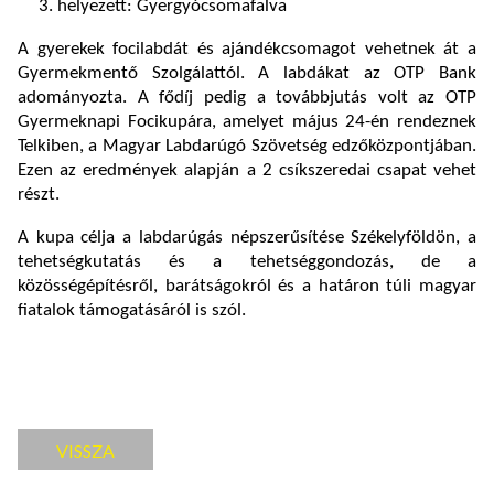
helyezett: Gyergyócsomafalva
A gyerekek focilabdát és ajándékcsomagot vehetnek át a
Gyermekmentő Szolgálattól. A labdákat az OTP Bank
adományozta. A fődíj pedig a továbbjutás volt az OTP
Gyermeknapi Focikupára, amelyet május 24-én rendeznek
Telkiben, a Magyar Labdarúgó Szövetség edzőközpontjában.
Ezen az eredmények alapján a 2 csíkszeredai csapat vehet
részt.
A kupa célja a labdarúgás népszerűsítése Székelyföldön, a
tehetségkutatás és a tehetséggondozás, de a
közösségépítésről, barátságokról és a határon túli magyar
fiatalok támogatásáról is szól.
VISSZA