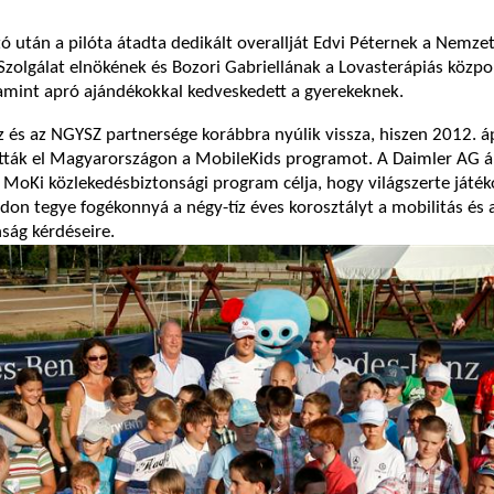
tó után a pilóta átadta dedikált overallját Edvi Péternek a Nemze
olgálat elnökének és Bozori Gabriellának a Lovasterápiás közpo
amint apró ajándékokkal kedveskedett a gyerekeknek.
és az NGYSZ partnersége korábbra nyúlik vissza, hiszen 2012. ápr
ották el Magyarországon a MobileKids programot. A Daimler AG á
t MoKi közlekedésbiztonsági program célja, hogy világszerte játék
on tegye fogékonnyá a négy-tíz éves korosztályt a mobilitás és 
ság kérdéseire.