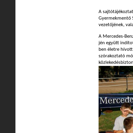
A sajtótájékozta
Gyermekmentő Sz
vezetőjének, val
A Mercedes-Benz 
jén együtt indít
ben életre hívot
szórakoztató mód
közlekedésbizton