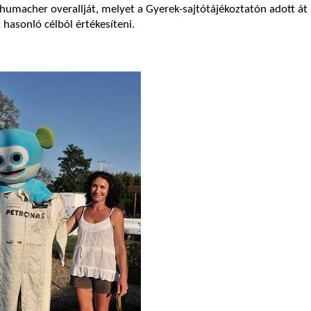
umacher overallját, melyet a Gyerek-sajtótájékoztatón adott át 
 hasonló célból értékesíteni.