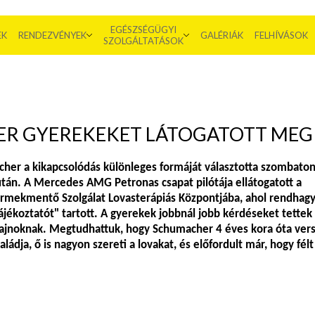
EGÉSZSÉGÜGYI
EK
RENDEZVÉNYEK
GALÉRIÁK
FELHÍVÁSOK
SZOLGÁLTATÁSOK
R GYEREKEKET LÁTOGATOTT MEG
her a kikapcsolódás különleges formáját választotta szombaton
tán. A Mercedes AMG Petronas csapat pilótája ellátogatott a
mekmentő Szolgálat Lovasterápiás Központjába, ahol rendhag
jékoztatót" tartott. A gyerekek jobbnál jobb kérdéseket tettek 
bajnoknak. Megtudhattuk, hogy Schumacher 4 éves kora óta vers
ládja, ő is nagyon szereti a lovakat, és előfordult már, hogy félt