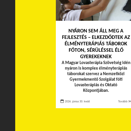
NYÁRON SEM ÁLL MEG A
FEJLESZTÉS – ELKEZDŐDTEK AZ
ÉLMÉNYTERÁPIÁS TÁBOROK
FÓTON, SÉRÜLÉSSEL ÉLŐ
GYEREKEKNEK
A Magyar Lovasterápia Szövetség idén
nyáron is komplex élményterápiás
táborokat szervez a Nemzetközi
Gyermekmentő Szolgálat fóti
Lovasterápiás és Oktató
Központjában.
2026. június 30. kedd
Tovább 