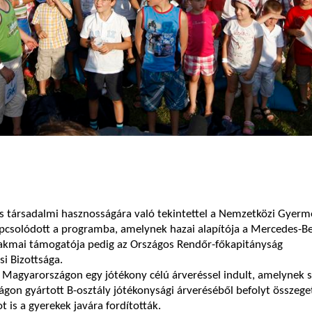
 társadalmi hasznosságára való tekintettel a Nemzetközi Gyer
apcsolódott a programba, amelynek hazai alapítója a Mercedes-B
zakmai támogatója pedig az Országos Rendőr-főkapitányság
i Bizottsága.
Magyarországon egy jótékony célú árveréssel indult, amelynek s
gon gyártott B-osztály jótékonysági árveréséből befolyt összege
t is a gyerekek javára fordították.