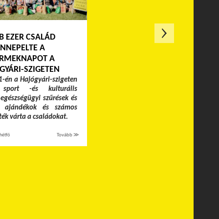
B EZER CSALÁD
NNEPELTE A
RMEKNAPOT A
GYÁRI-SZIGETEN
-én a Hajógyári-szigeten
 sport -és kulturális
egészségügyi szűrések és
k, ajándékok és számos
áték várta a családokat.
hétfő
Tovább ≫