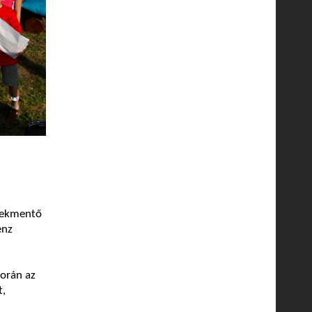
mekmentő
enz
orán az
t,