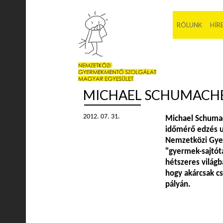
RÓLUNK
HÍR
MICHAEL SCHUMACHE
2012. 07. 31.
Michael Schumac
időmérő edzés u
Nemzetközi Gyer
"gyermek-sajtótá
hétszeres világ
hogy akárcsak csa
pályán.