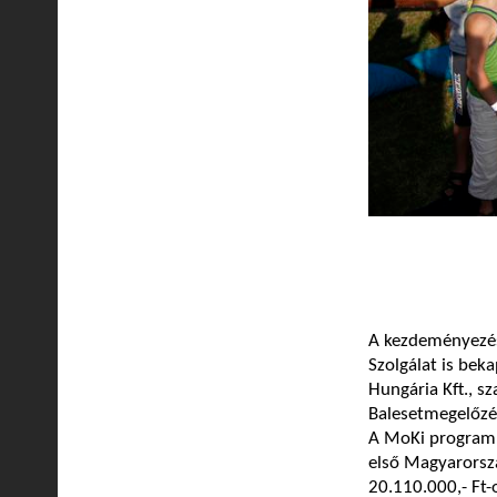
A kezdeményezés
Szolgálat is bek
Hungária Kft., s
Balesetmegelőzés
A MoKi program 
első Magyarorszá
20.110.000,- Ft-o