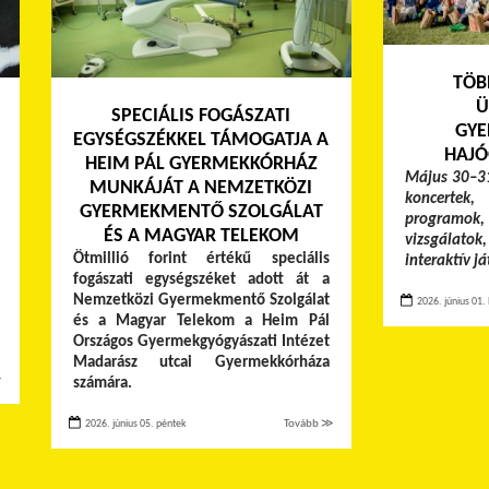
TÖB
Ü
SPECIÁLIS FOGÁSZATI
GYE
EGYSÉGSZÉKKEL TÁMOGATJA A
HAJÓ
HEIM PÁL GYERMEKKÓRHÁZ
Május 30–31
MUNKÁJÁT A NEMZETKÖZI
koncertek,
GYERMEKMENTŐ SZOLGÁLAT
programok, 
ÉS A MAGYAR TELEKOM
vizsgálato
Ötmillió forint értékű speciális
interaktív j
fogászati egységszéket adott át a
Nemzetközi Gyermekmentő Szolgálat
2026. június 01. 
és a Magyar Telekom a Heim Pál
Országos Gyermekgyógyászati Intézet
Madarász utcai Gyermekkórháza
≫
számára.
2026. június 05. péntek
Tovább ≫