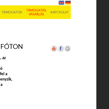
TÁMOGATÁS,
TÁMOGATÓK
KAPCSOLAT
VÁSÁRLÁS
 FÓTON
, az
yó
fel a
enyzik,
 a