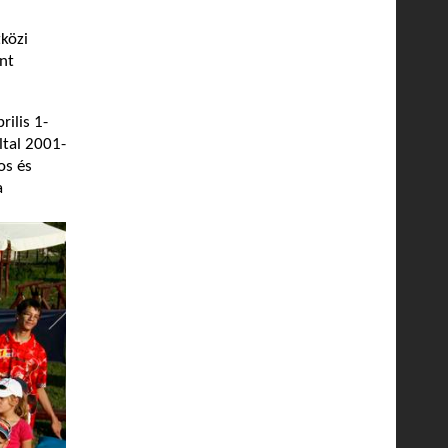
tközi
nt
ilis 1-
ltal 2001-
os és
a