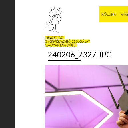
RÓLUNK
HÍR
240206_7327.JPG