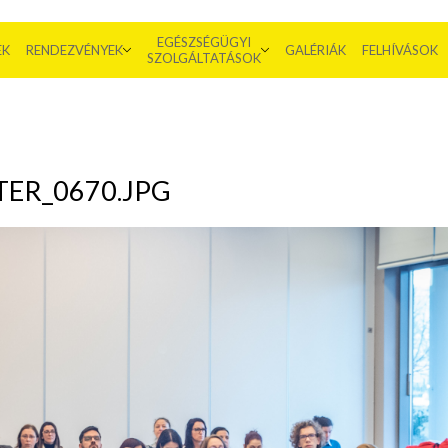
EGÉSZSÉGÜGYI
EK
RENDEZVÉNYEK
GALÉRIÁK
FELHÍVÁSOK
SZOLGÁLTATÁSOK
ER_0670.JPG