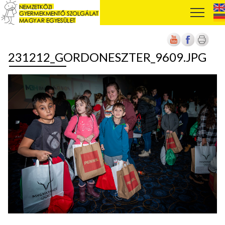
231212_GORDONESZTER_9609.JPG