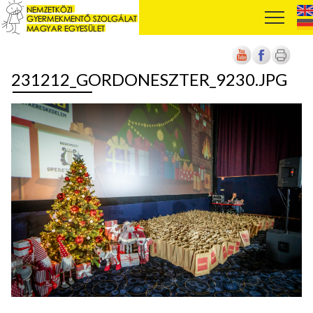
231212_GORDONESZTER_9230.JPG