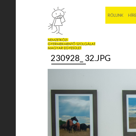
RÓLUNK
HÍR
230928_ 32.JPG