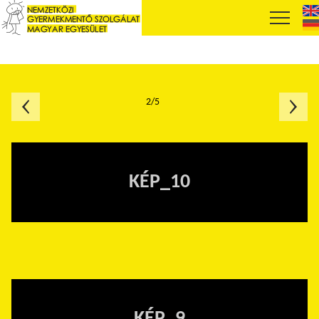
2/5
KÉP_10