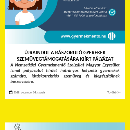
ÚJRAINDUL A RÁSZORULÓ GYEREKEK
SZEMÜVEGTÁMOGATÁSÁRA KIÍRT PÁLYÁZAT
A Nemzetközi Gyermekmentő Szolgálat Magyar Egyesület
ismét pályázatot hirdet hátrányos helyzetű gyermekek
számára, látáskorrekciós szemüveg és kiegészítőinek
beszerzésére.
2025. december 03. szerda
Tovább ≫